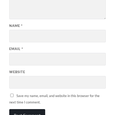
NAME
*
EMAIL
*
WEBSITE
Save my name, email, and website in this browser for the
next time I comment.