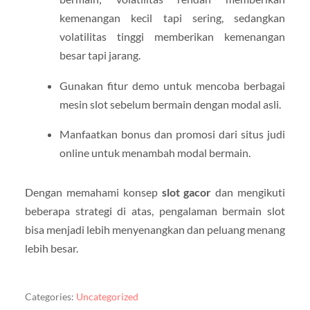
kemenangan kecil tapi sering, sedangkan
volatilitas tinggi memberikan kemenangan
besar tapi jarang.
Gunakan fitur demo untuk mencoba berbagai
mesin slot sebelum bermain dengan modal asli.
Manfaatkan bonus dan promosi dari situs judi
online untuk menambah modal bermain.
Dengan memahami konsep
slot gacor
dan mengikuti
beberapa strategi di atas, pengalaman bermain slot
bisa menjadi lebih menyenangkan dan peluang menang
lebih besar.
Categories:
Uncategorized