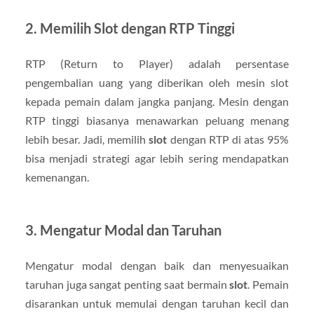
2. Memilih Slot dengan RTP Tinggi
RTP (Return to Player) adalah persentase
pengembalian uang yang diberikan oleh mesin slot
kepada pemain dalam jangka panjang. Mesin dengan
RTP tinggi biasanya menawarkan peluang menang
lebih besar. Jadi, memilih
slot
dengan RTP di atas 95%
bisa menjadi strategi agar lebih sering mendapatkan
kemenangan.
3. Mengatur Modal dan Taruhan
Mengatur modal dengan baik dan menyesuaikan
taruhan juga sangat penting saat bermain
slot
. Pemain
disarankan untuk memulai dengan taruhan kecil dan