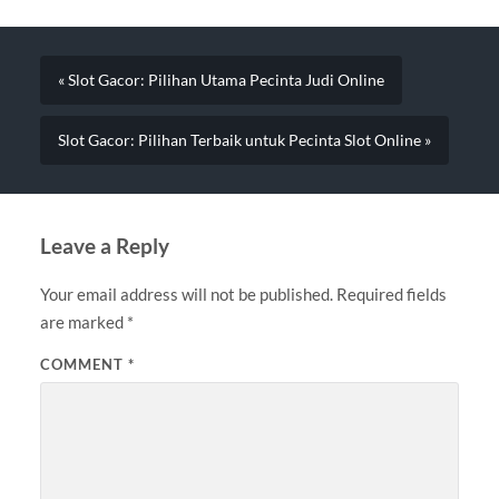
« Slot Gacor: Pilihan Utama Pecinta Judi Online
Slot Gacor: Pilihan Terbaik untuk Pecinta Slot Online »
Leave a Reply
Your email address will not be published.
Required fields
are marked
*
COMMENT
*