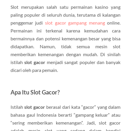
Slot merupakan salah satu permainan kasino yang
paling populer di seluruh dunia, terutama di kalangan
penggemar judi
slot gacor gampang menang
online.
Permainan ini terkenal karena kemudahan cara
bermainnya dan potensi kemenangan besar yang bisa
didapatkan. Namun, tidak semua mesin slot
memberikan kemenangan dengan mudah. Di sinilah
istilah
slot gacor
menjadi sangat populer dan banyak
dicari oleh para pemain.
Apa Itu Slot Gacor?
Istilah
slot gacor
berasal dari kata “gacor” yang dalam
bahasa gaul Indonesia berarti “gampang keluar” atau
“sering memberikan kemenangan”. Jadi, slot gacor
adalah mesin slot yang sedang dalam kondisi