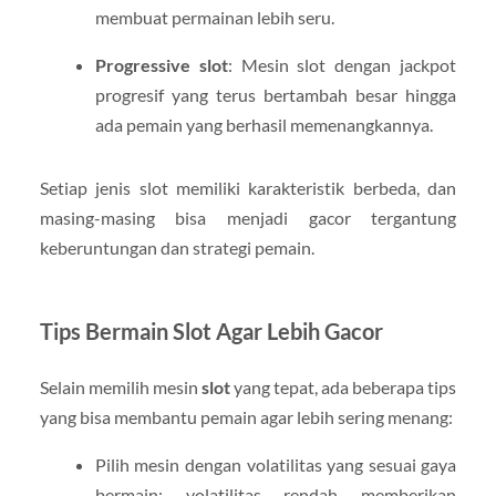
membuat permainan lebih seru.
Progressive slot
: Mesin slot dengan jackpot
progresif yang terus bertambah besar hingga
ada pemain yang berhasil memenangkannya.
Setiap jenis slot memiliki karakteristik berbeda, dan
masing-masing bisa menjadi gacor tergantung
keberuntungan dan strategi pemain.
Tips Bermain Slot Agar Lebih Gacor
Selain memilih mesin
slot
yang tepat, ada beberapa tips
yang bisa membantu pemain agar lebih sering menang:
Pilih mesin dengan volatilitas yang sesuai gaya
bermain; volatilitas rendah memberikan