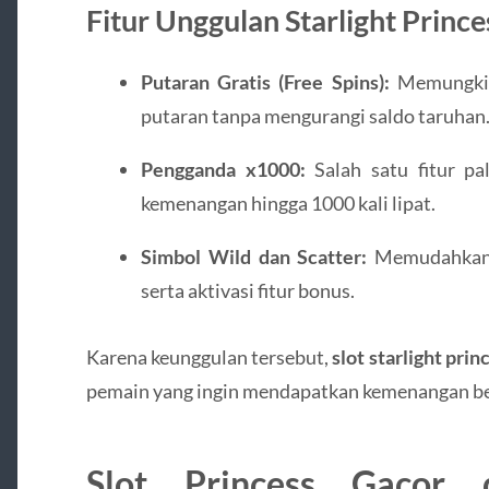
Fitur Unggulan Starlight Prince
Putaran Gratis (Free Spins):
Memungkin
putaran tanpa mengurangi saldo taruhan
Pengganda x1000:
Salah satu fitur pa
kemenangan hingga 1000 kali lipat.
Simbol Wild dan Scatter:
Memudahkan 
serta aktivasi fitur bonus.
Karena keunggulan tersebut,
slot starlight prin
pemain yang ingin mendapatkan kemenangan besa
Slot Princess Gacor 