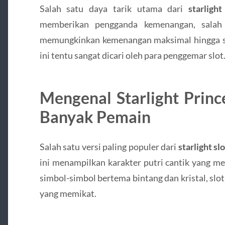
Salah satu daya tarik utama dari
starlight
memberikan pengganda kemenangan, salah
memungkinkan kemenangan maksimal hingga seri
ini tentu sangat dicari oleh para penggemar slot
Mengenal Starlight Prince
Banyak Pemain
Salah satu versi paling populer dari
starlight sl
ini menampilkan karakter putri cantik yang m
simbol-simbol bertema bintang dan kristal, sl
yang memikat.