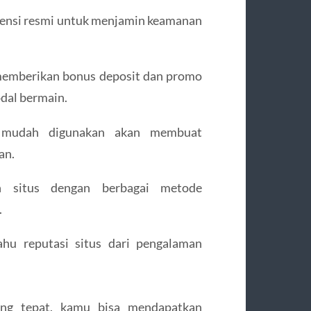
isensi resmi untuk menjamin keamanan
memberikan bonus deposit dan promo
dal bermain.
mudah digunakan akan membuat
an.
 situs dengan berbagai metode
.
hu reputasi situs dari pengalaman
ng tepat, kamu bisa mendapatkan