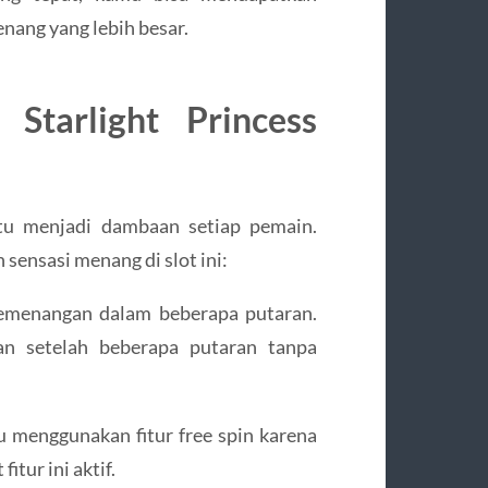
ang yang lebih besar.
Starlight Princess
u menjadi dambaan setiap pemain.
sensasi menang di slot ini:
emenangan dalam beberapa putaran.
an setelah beberapa putaran tanpa
 menggunakan fitur free spin karena
itur ini aktif.