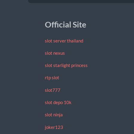
Official Site
slot server thailand
slot nexus
slot starlight princess
rtp slot
slot777
slot depo 10k
slot ninja
joker123