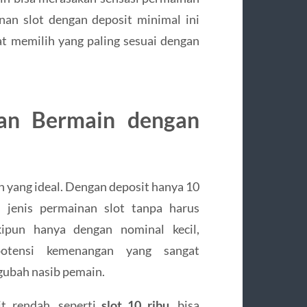
an slot dengan deposit minimal ini
at memilih yang paling sesuai dengan
man Bermain dengan
n yang ideal. Dengan deposit hanya 10
 jenis permainan slot tanpa harus
ipun hanya dengan nominal kecil,
otensi kemenangan yang sangat
gubah nasib pemain.
it rendah, seperti
slot 10 ribu
, bisa