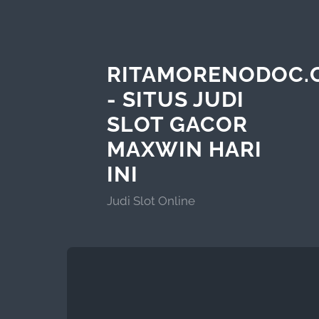
RITAMORENODOC.
- SITUS JUDI
SLOT GACOR
MAXWIN HARI
INI
Judi Slot Online