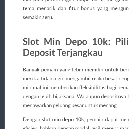
tema menarik dan fitur bonus yang mengun
semakin seru.
Slot Min Depo 10k: Pil
Deposit Terjangkau
Banyak pemain yang lebih memilih untuk be
mereka tidak ingin mengambil risiko besar deng
minimal ini memberikan fleksibilitas bagi pe
dengan lebih bijaksana. Walaupun depositnya k
menawarkan peluang besar untuk menang.
Dengan
slot min depo 10k
, pemain dapat men
efisien, bahkan dengan modal kecil mereka ma