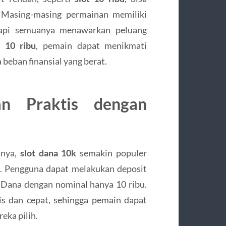
. Masing-masing permainan memiliki
tapi semuanya menawarkan peluang
t 10 ribu
, pemain dapat menikmati
eban finansial yang berat.
an Praktis dengan
nnya,
slot dana 10k
semakin populer
. Pengguna dapat melakukan deposit
 Dana dengan nominal hanya 10 ribu.
is dan cepat, sehingga pemain dapat
eka pilih.