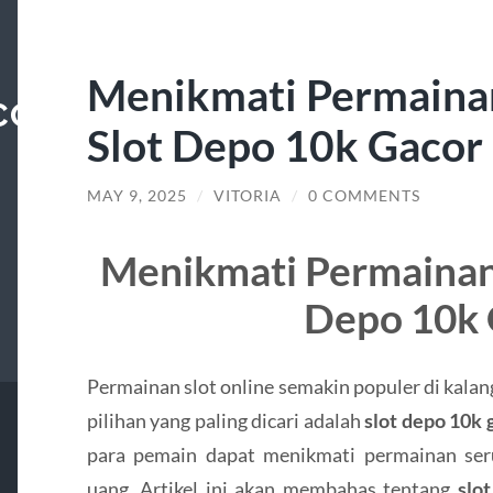
Menikmati Permainan
COM
Slot Depo 10k Gacor
MAY 9, 2025
/
VITORIA
/
0 COMMENTS
Menikmati Permainan 
Depo 10k 
Permainan slot online semakin populer di kalan
pilihan yang paling dicari adalah
slot depo 10k 
para pemain dapat menikmati permainan ser
uang. Artikel ini akan membahas tentang
slo