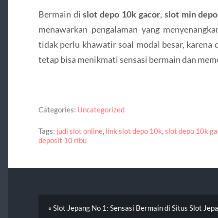
Bermain di
slot depo 10k gacor
,
slot min dep
menawarkan pengalaman yang menyenangkan
tidak perlu khawatir soal modal besar, karena
tetap bisa menikmati sensasi bermain dan mem
Categories:
Uncategorized
Tags:
judi slot online
,
link slot depo 10k
,
slot depo 10k ga
deposit 10 ribu
« Slot Jepang No 1: Sensasi Bermain di Situs Slot Jep