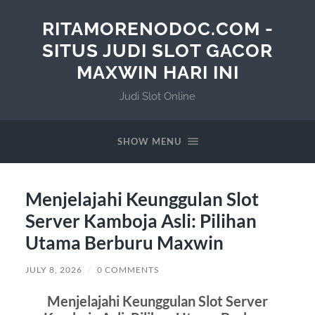
RITAMORENODOC.COM -
SITUS JUDI SLOT GACOR
MAXWIN HARI INI
Judi Slot Online
SHOW MENU
Menjelajahi Keunggulan Slot
Server Kamboja Asli: Pilihan
Utama Berburu Maxwin
JULY 8, 2026
/
0 COMMENTS
Menjelajahi Keunggulan Slot Server