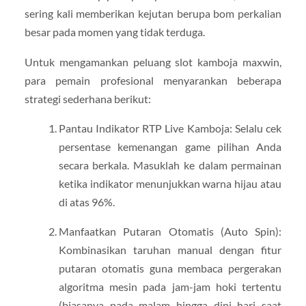
sering kali memberikan kejutan berupa bom perkalian
besar pada momen yang tidak terduga.
Untuk mengamankan peluang slot kamboja maxwin,
para pemain profesional menyarankan beberapa
strategi sederhana berikut:
Pantau Indikator RTP Live Kamboja: Selalu cek
persentase kemenangan game pilihan Anda
secara berkala. Masuklah ke dalam permainan
ketika indikator menunjukkan warna hijau atau
di atas 96%.
Manfaatkan Putaran Otomatis (Auto Spin):
Kombinasikan taruhan manual dengan fitur
putaran otomatis guna membaca pergerakan
algoritma mesin pada jam-jam hoki tertentu
(biasanya pada malam hingga dini hari saat