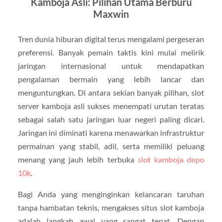
Kamboja Asli: Pilihan Utama Berburu
Maxwin
Tren dunia hiburan digital terus mengalami pergeseran
preferensi. Banyak pemain taktis kini mulai melirik
jaringan internasional untuk mendapatkan
pengalaman bermain yang lebih lancar dan
menguntungkan. Di antara sekian banyak pilihan, slot
server kamboja asli sukses menempati urutan teratas
sebagai salah satu jaringan luar negeri paling dicari.
Jaringan ini diminati karena menawarkan infrastruktur
permainan yang stabil, adil, serta memiliki peluang
menang yang jauh lebih terbuka
slot kamboja depo
10k
.
Bagi Anda yang menginginkan kelancaran taruhan
tanpa hambatan teknis, mengakses situs slot kamboja
adalah langkah awal yang sangat tepat. Dengan