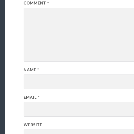
COMMENT
*
NAME
*
EMAIL
*
WEBSITE