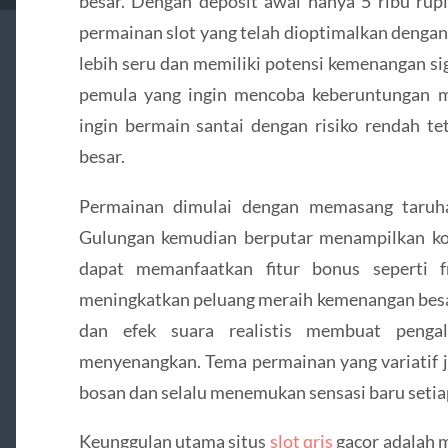
besar. Dengan deposit awal hanya 5 ribu rup
permainan slot yang telah dioptimalkan dengan
lebih seru dan memiliki potensi kemenangan sig
pemula yang ingin mencoba keberuntungan 
ingin bermain santai dengan risiko rendah te
besar.
Permainan dimulai dengan memasang taruha
Gulungan kemudian berputar menampilkan ko
dapat memanfaatkan fitur bonus seperti f
meningkatkan peluang meraih kemenangan besar.
dan efek suara realistis membuat penga
menyenangkan. Tema permainan yang variatif j
bosan dan selalu menemukan sensasi baru setiap
Keunggulan utama situs
slot qris
gacor adalah 