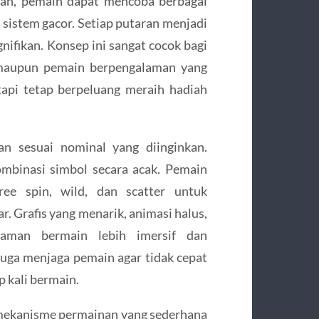
iah, pemain dapat mencoba berbagai
 sistem gacor. Setiap putaran menjadi
nifikan. Konsep ini sangat cocok bagi
maupun pemain berpengalaman yang
tapi tetap berpeluang meraih hadiah
n sesuai nominal yang diinginkan.
mbinasi simbol secara acak. Pemain
ree spin, wild, dan scatter untuk
 Grafis yang menarik, animasi halus,
laman bermain lebih imersif dan
uga menjaga pemain agar tidak cepat
 kali bermain.
mekanisme permainan yang sederhana