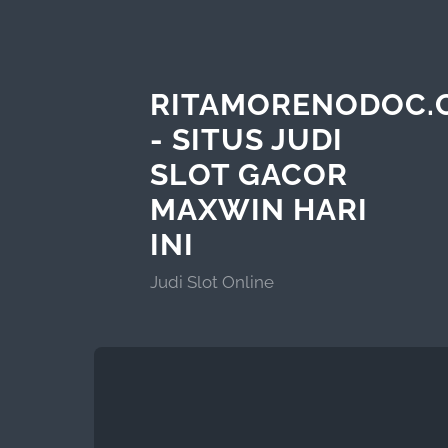
RITAMORENODOC.
- SITUS JUDI
SLOT GACOR
MAXWIN HARI
INI
Judi Slot Online