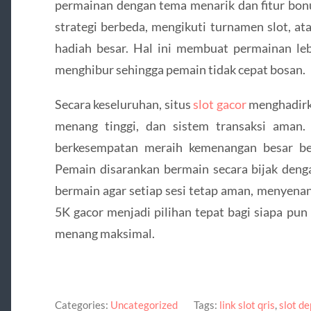
permainan dengan tema menarik dan fitur bo
strategi berbeda, mengikuti turnamen slot, at
hadiah besar. Hal ini membuat permainan leb
menghibur sehingga pemain tidak cepat bosan.
Secara keseluruhan, situs
slot gacor
menghadirk
menang tinggi, dan sistem transaksi aman.
berkesempatan meraih kemenangan besar ber
Pemain disarankan bermain secara bijak den
bermain agar setiap sesi tetap aman, menyena
5K gacor menjadi pilihan tepat bagi siapa pun
menang maksimal.
Categories:
Uncategorized
Tags:
link slot qris
,
slot de