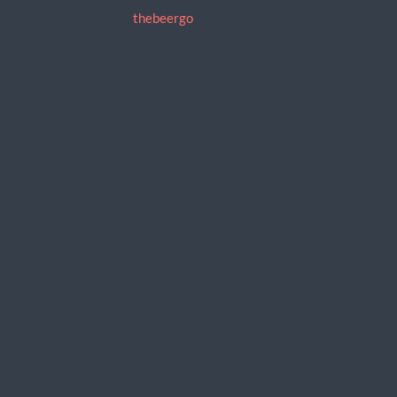
thebeergo