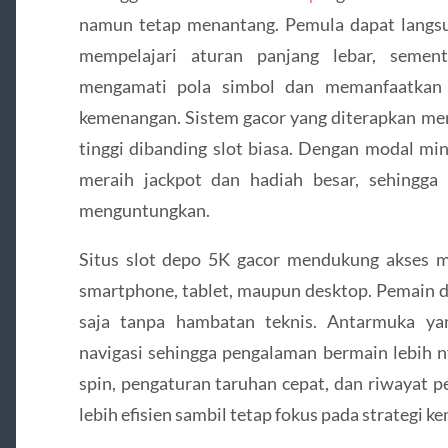
namun tetap menantang. Pemula dapat langs
mempelajari aturan panjang lebar, semen
mengamati pola simbol dan memanfaatkan 
kemenangan. Sistem gacor yang diterapkan me
tinggi dibanding slot biasa. Dengan modal mi
meraih jackpot dan hadiah besar, sehingga
menguntungkan.
Situs slot depo 5K gacor mendukung akses me
smartphone, tablet, maupun desktop. Pemain d
saja tanpa hambatan teknis. Antarmuka 
navigasi sehingga pengalaman bermain lebih n
spin, pengaturan taruhan cepat, dan riwayat
lebih efisien sambil tetap fokus pada strategi 