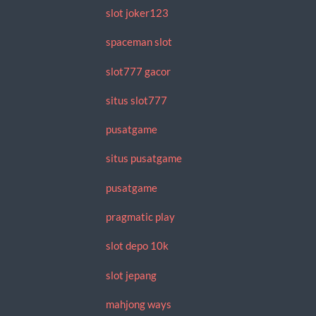
slot joker123
spaceman slot
slot777 gacor
situs slot777
pusatgame
situs pusatgame
pusatgame
pragmatic play
slot depo 10k
slot jepang
mahjong ways