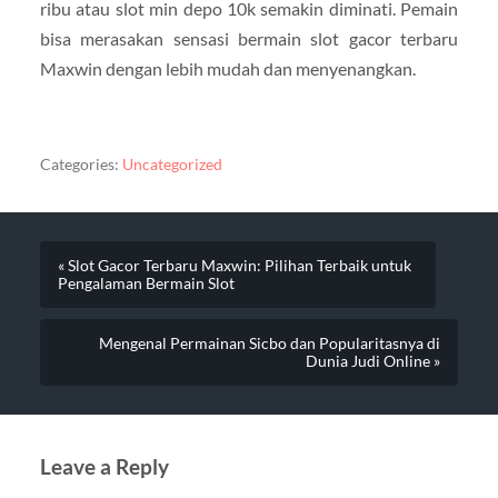
ribu atau slot min depo 10k semakin diminati. Pemain
bisa merasakan sensasi bermain slot gacor terbaru
Maxwin dengan lebih mudah dan menyenangkan.
Categories:
Uncategorized
« Slot Gacor Terbaru Maxwin: Pilihan Terbaik untuk
Pengalaman Bermain Slot
Mengenal Permainan Sicbo dan Popularitasnya di
Dunia Judi Online »
Leave a Reply