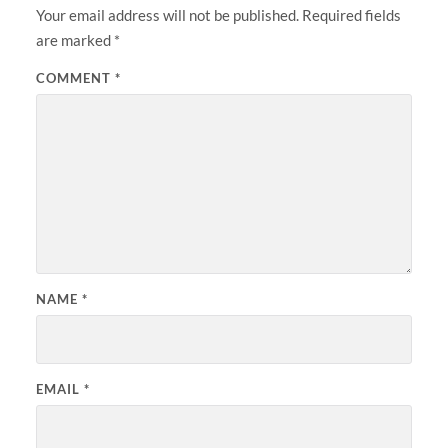
Your email address will not be published.
Required fields
are marked
*
COMMENT
*
NAME
*
EMAIL
*