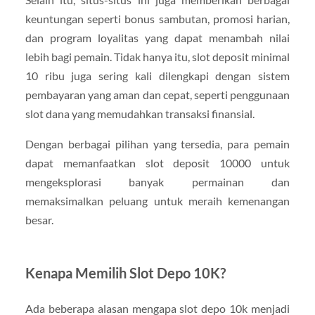
keuntungan seperti bonus sambutan, promosi harian,
dan program loyalitas yang dapat menambah nilai
lebih bagi pemain. Tidak hanya itu, slot deposit minimal
10 ribu juga sering kali dilengkapi dengan sistem
pembayaran yang aman dan cepat, seperti penggunaan
slot dana yang memudahkan transaksi finansial.
Dengan berbagai pilihan yang tersedia, para pemain
dapat memanfaatkan slot deposit 10000 untuk
mengeksplorasi banyak permainan dan
memaksimalkan peluang untuk meraih kemenangan
besar.
Kenapa Memilih Slot Depo 10K?
Ada beberapa alasan mengapa slot depo 10k menjadi