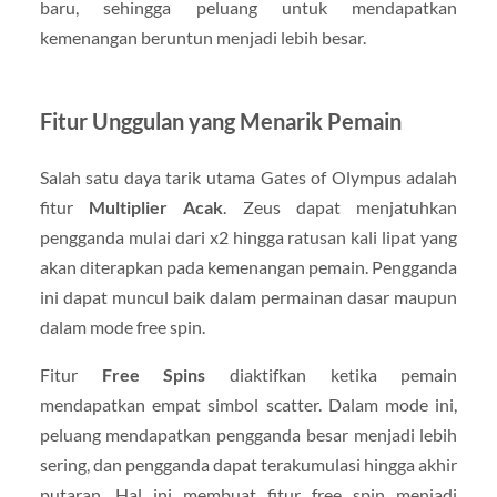
baru, sehingga peluang untuk mendapatkan
kemenangan beruntun menjadi lebih besar.
Fitur Unggulan yang Menarik Pemain
Salah satu daya tarik utama Gates of Olympus adalah
fitur
Multiplier Acak
. Zeus dapat menjatuhkan
pengganda mulai dari x2 hingga ratusan kali lipat yang
akan diterapkan pada kemenangan pemain. Pengganda
ini dapat muncul baik dalam permainan dasar maupun
dalam mode free spin.
Fitur
Free Spins
diaktifkan ketika pemain
mendapatkan empat simbol scatter. Dalam mode ini,
peluang mendapatkan pengganda besar menjadi lebih
sering, dan pengganda dapat terakumulasi hingga akhir
putaran. Hal ini membuat fitur free spin menjadi