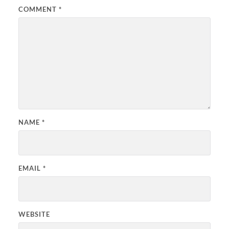
COMMENT
*
NAME
*
EMAIL
*
WEBSITE