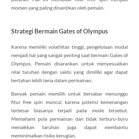
momen yang paling dinantikan oleh pemain.
Strategi Bermain Gates of Olympus
Karena memiliki volatilitas tinggi, pengelolaan modal
menjadi hal yang sangat penting saat bermain Gates of
Olympus. Pemain disarankan untuk menyesuaikan
nilai taruhan dengan saldo yang dimiliki agar dapat
bertahan lebih lama dalam permainan.
Banyak pemain memilih untuk bersabar menunggu
fitur free spin muncul, karena potensi kemenangan
terbesar biasanya terjadi pada mode tersebut.
Memahami pola permainan dan tidak terburu-buru
menaikkan taruhan juga dapat membantu
meminimalkan risiko kerugian.