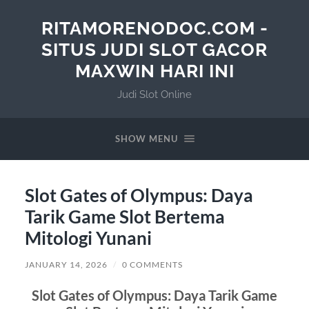
RITAMORENODOC.COM -
SITUS JUDI SLOT GACOR
MAXWIN HARI INI
Judi Slot Online
SHOW MENU
Slot Gates of Olympus: Daya
Tarik Game Slot Bertema
Mitologi Yunani
JANUARY 14, 2026
/
0 COMMENTS
Slot Gates of Olympus: Daya Tarik Game