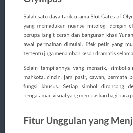
Salah satu daya tarik utama Slot Gates of Ol
yang memadukan nuansa mitologi dengan ef
berupa langit cerah dan bangunan khas Yunan
awal permainan dimulai. Efek petir yang mun
tertentu juga menambah kesan dramatis selama
Selain tampilannya yang menarik, simbol-s
mahkota, cincin, jam pasir, cawan, permata b
fungsi khusus. Setiap simbol dirancang d
pengalaman visual yang memuaskan bagi para 
Fitur Unggulan yang Menj