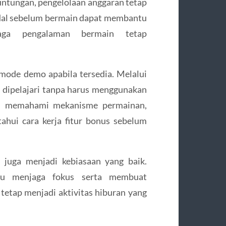
ntungan, pengelolaan anggaran tetap
dal sebelum bermain dapat membantu
jaga pengalaman bermain tetap
ode demo apabila tersedia. Melalui
t dipelajari tanpa harus menggunakan
n memahami mekanisme permainan,
ahui cara kerja fitur bonus sebelum
 juga menjadi kebiasaan yang baik.
u menjaga fokus serta membuat
etap menjadi aktivitas hiburan yang