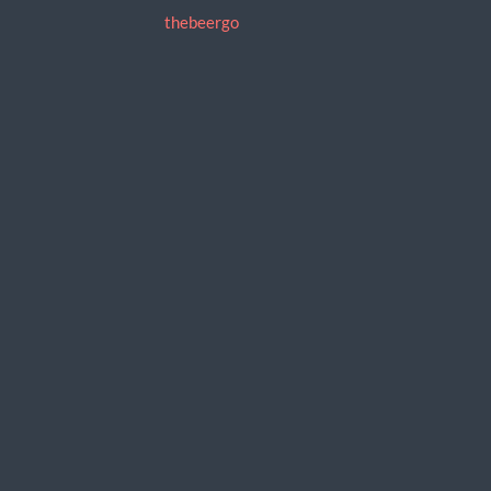
thebeergo