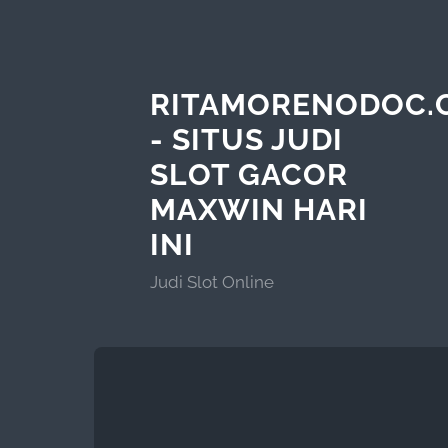
RITAMORENODOC.
- SITUS JUDI
SLOT GACOR
MAXWIN HARI
INI
Judi Slot Online