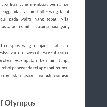
erapa fitur yang membuat permainan
pengganda atau multiplier yang dapat
cul pada waktu yang tepat. Nilai
p putaran memiliki potensi hasil yang
u free spins yang menjadi salah satu
mbol khusus berhasil muncul sesuai
roleh kesempatan bermain tanpa
simbol pengganda tetap dapat muncul
yang lebih besar menjadi semakin
of Olympus