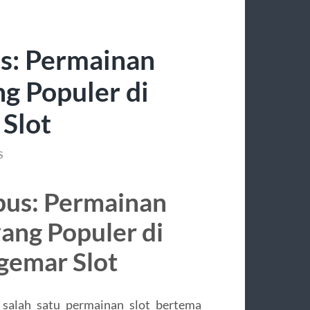
us: Permainan
g Populer di
Slot
S
pus: Permainan
ang Populer di
gemar Slot
salah satu permainan slot bertema