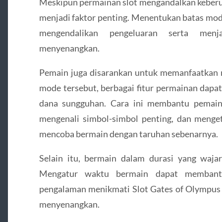
Meskipun permainan slot mengandalkan keberu
menjadi faktor penting. Menentukan batas mo
mengendalikan pengeluaran serta men
menyenangkan.
Pemain juga disarankan untuk memanfaatkan m
mode tersebut, berbagai fitur permainan dapa
dana sungguhan. Cara ini membantu pemai
mengenali simbol-simbol penting, dan menget
mencoba bermain dengan taruhan sebenarnya.
Selain itu, bermain dalam durasi yang wajar
Mengatur waktu bermain dapat membant
pengalaman menikmati Slot Gates of Olympus t
menyenangkan.