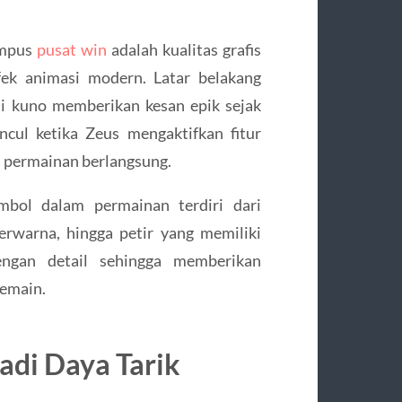
ympus
pusat win
adalah kualitas grafis
ek animasi modern. Latar belakang
i kuno memberikan kesan epik sejak
cul ketika Zeus mengaktifkan fitur
 permainan berlangsung.
imbol dalam permainan terdiri dari
erwarna, hingga petir yang memiliki
engan detail sehingga memberikan
pemain.
adi Daya Tarik