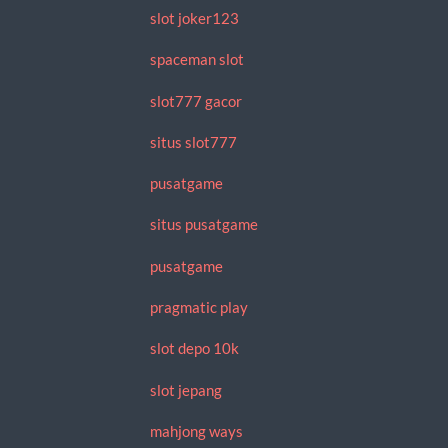
slot joker123
spaceman slot
slot777 gacor
situs slot777
pusatgame
situs pusatgame
pusatgame
pragmatic play
slot depo 10k
slot jepang
mahjong ways