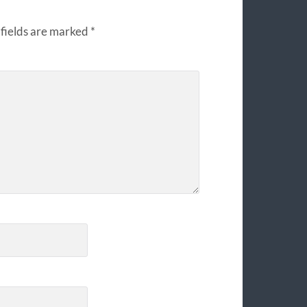
fields are marked
*