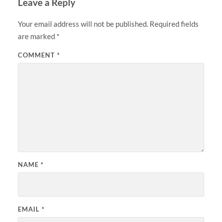
Leave a Reply
Your email address will not be published.
Required fields
are marked
*
COMMENT
*
NAME
*
EMAIL
*