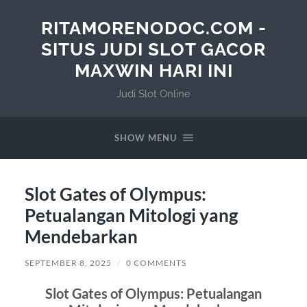
RITAMORENODOC.COM -
SITUS JUDI SLOT GACOR
MAXWIN HARI INI
Judi Slot Online
SHOW MENU
Slot Gates of Olympus:
Petualangan Mitologi yang
Mendebarkan
SEPTEMBER 8, 2025
/
0 COMMENTS
Slot Gates of Olympus: Petualangan