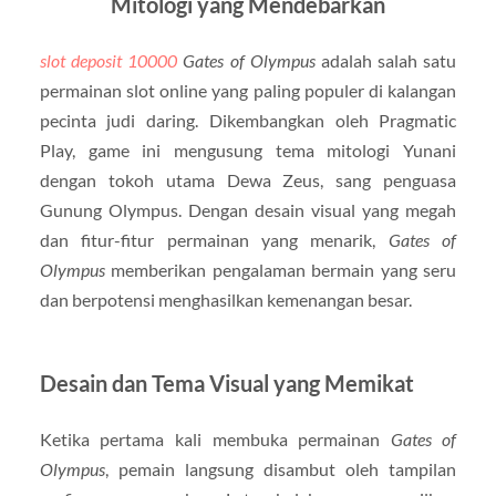
Mitologi yang Mendebarkan
slot deposit 10000
Gates of Olympus
adalah salah satu
permainan slot online yang paling populer di kalangan
pecinta judi daring. Dikembangkan oleh Pragmatic
Play, game ini mengusung tema mitologi Yunani
dengan tokoh utama Dewa Zeus, sang penguasa
Gunung Olympus. Dengan desain visual yang megah
dan fitur-fitur permainan yang menarik,
Gates of
Olympus
memberikan pengalaman bermain yang seru
dan berpotensi menghasilkan kemenangan besar.
Desain dan Tema Visual yang Memikat
Ketika pertama kali membuka permainan
Gates of
Olympus
, pemain langsung disambut oleh tampilan