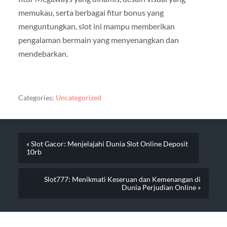
memukau, serta berbagai fitur bonus yang
menguntungkan, slot ini mampu memberikan
pengalaman bermain yang menyenangkan dan
mendebarkan.
Categories:
Uncategorized
« Slot Gacor: Menjelajahi Dunia Slot Online Deposit
10rb
Slot777: Menikmati Keseruan dan Kemenangan di
Dunia Perjudian Online »