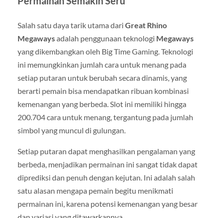
Permainan Semakin Seru
Salah satu daya tarik utama dari
Great Rhino
Megaways
adalah penggunaan teknologi
Megaways
yang dikembangkan oleh Big Time Gaming. Teknologi
ini memungkinkan jumlah cara untuk menang pada
setiap putaran untuk berubah secara dinamis, yang
berarti pemain bisa mendapatkan ribuan kombinasi
kemenangan yang berbeda. Slot ini memiliki hingga
200.704 cara untuk menang, tergantung pada jumlah
simbol yang muncul di gulungan.
Setiap putaran dapat menghasilkan pengalaman yang
berbeda, menjadikan permainan ini sangat tidak dapat
diprediksi dan penuh dengan kejutan. Ini adalah salah
satu alasan mengapa pemain begitu menikmati
permainan ini, karena potensi kemenangan yang besar
dan variasi yang ditawarkannya.