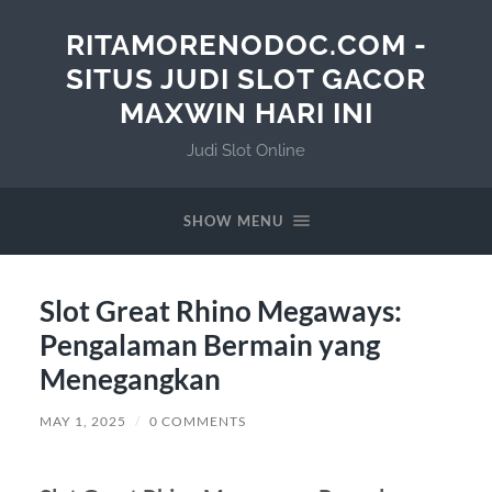
RITAMORENODOC.COM -
SITUS JUDI SLOT GACOR
MAXWIN HARI INI
Judi Slot Online
SHOW MENU
Slot Great Rhino Megaways:
Pengalaman Bermain yang
Menegangkan
MAY 1, 2025
/
0 COMMENTS