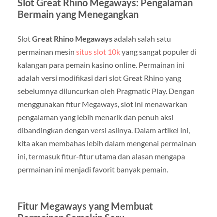
Slot Great Rhino Megaways: Pengalaman
Bermain yang Menegangkan
Slot
Great Rhino Megaways
adalah salah satu
permainan mesin
situs slot 10k
yang sangat populer di
kalangan para pemain kasino online. Permainan ini
adalah versi modifikasi dari slot Great Rhino yang
sebelumnya diluncurkan oleh Pragmatic Play. Dengan
menggunakan fitur Megaways, slot ini menawarkan
pengalaman yang lebih menarik dan penuh aksi
dibandingkan dengan versi aslinya. Dalam artikel ini,
kita akan membahas lebih dalam mengenai permainan
ini, termasuk fitur-fitur utama dan alasan mengapa
permainan ini menjadi favorit banyak pemain.
Fitur Megaways yang Membuat