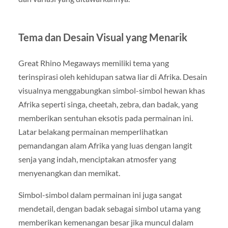
Tema dan Desain Visual yang Menarik
Great Rhino Megaways memiliki tema yang
terinspirasi oleh kehidupan satwa liar di Afrika. Desain
visualnya menggabungkan simbol-simbol hewan khas
Afrika seperti singa, cheetah, zebra, dan badak, yang
memberikan sentuhan eksotis pada permainan ini.
Latar belakang permainan memperlihatkan
pemandangan alam Afrika yang luas dengan langit
senja yang indah, menciptakan atmosfer yang
menyenangkan dan memikat.
Simbol-simbol dalam permainan ini juga sangat
mendetail, dengan badak sebagai simbol utama yang
memberikan kemenangan besar jika muncul dalam