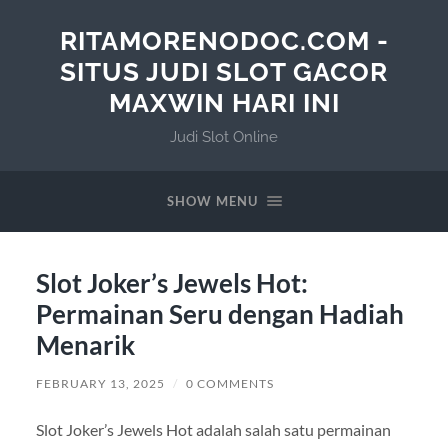
RITAMORENODOC.COM -
SITUS JUDI SLOT GACOR
MAXWIN HARI INI
Judi Slot Online
SHOW MENU
Slot Joker’s Jewels Hot:
Permainan Seru dengan Hadiah
Menarik
FEBRUARY 13, 2025
/
0 COMMENTS
Slot Joker’s Jewels Hot adalah salah satu permainan