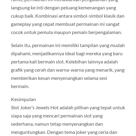
langsung ke inti dengan peluang kemenangan yang
cukup baik. Kombinasi antara simbol-simbol klasik dan
gameplay yang cepat membuat permainan ini sangat
cocok untuk pemula maupun pemain berpengalaman.
Selain itu, permainan ini memiliki tampilan yang mudah
dipahami, menjadikannya ideal bagi mereka yang baru
pertama kali bermain slot. Kelebihan lainnya adalah
grafik yang cerah dan warna-warna yang menarik, yang
memberikan kesan menyenangkan selama sesi
bermain.
Kesimpulan
Slot Joker’s Jewels Hot adalah pilihan yang tepat untuk
siapa saja yang mencari permainan slot yang
sederhana, namun tetap menyenangkan dan
menguntungkan. Dengan tema joker yang ceria dan