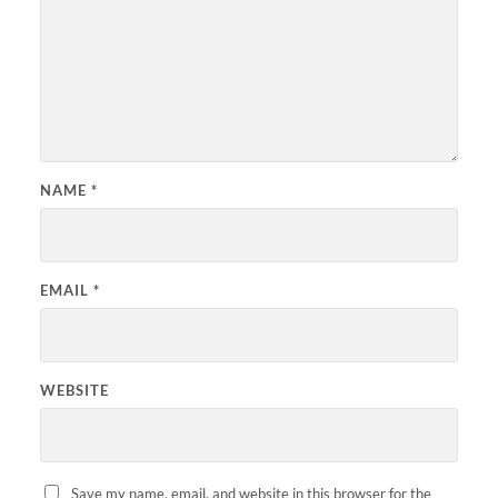
NAME
*
EMAIL
*
WEBSITE
Save my name, email, and website in this browser for the