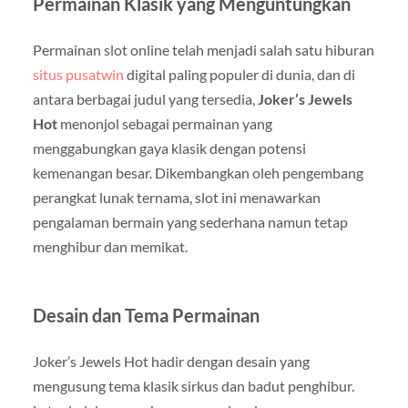
Permainan Klasik yang Menguntungkan
Permainan slot online telah menjadi salah satu hiburan
situs pusatwin
digital paling populer di dunia, dan di
antara berbagai judul yang tersedia,
Joker’s Jewels
Hot
menonjol sebagai permainan yang
menggabungkan gaya klasik dengan potensi
kemenangan besar. Dikembangkan oleh pengembang
perangkat lunak ternama, slot ini menawarkan
pengalaman bermain yang sederhana namun tetap
menghibur dan memikat.
Desain dan Tema Permainan
Joker’s Jewels Hot hadir dengan desain yang
mengusung tema klasik sirkus dan badut penghibur.