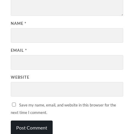
NAME
*
EMAIL
*
WEBSITE
Save my name, email, and website in this browser for the
next time I comment.