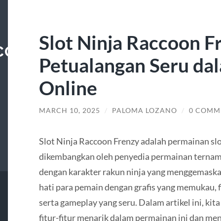
Slot Ninja Raccoon F
COM
Petualangan Seru dal
Online
MARCH 10, 2025
/
PALOMA LOZANO
/
0 COMM
Slot Ninja Raccoon Frenzy adalah permainan slo
dikembangkan oleh penyedia permainan terna
dengan karakter rakun ninja yang menggemaska
hati para pemain dengan grafis yang memukau, 
serta gameplay yang seru. Dalam artikel ini, ki
fitur-fitur menarik dalam permainan ini dan m