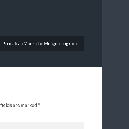
asi Permainan Manis dan Menguntungkan »
fields are marked
*