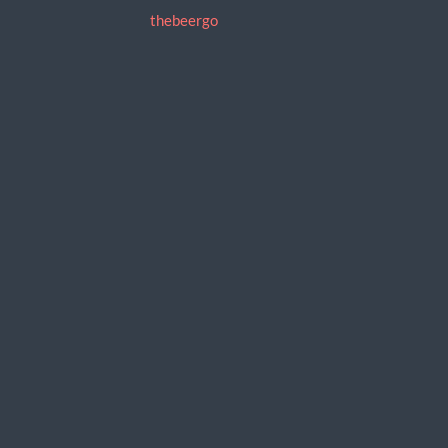
thebeergo