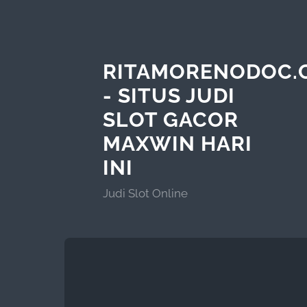
RITAMORENODOC.
- SITUS JUDI
SLOT GACOR
MAXWIN HARI
INI
Judi Slot Online