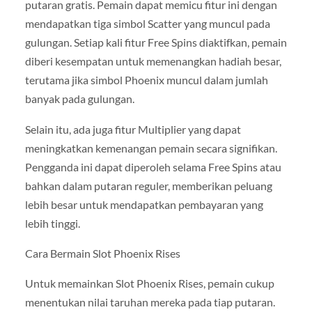
putaran gratis. Pemain dapat memicu fitur ini dengan
mendapatkan tiga simbol Scatter yang muncul pada
gulungan. Setiap kali fitur Free Spins diaktifkan, pemain
diberi kesempatan untuk memenangkan hadiah besar,
terutama jika simbol Phoenix muncul dalam jumlah
banyak pada gulungan.
Selain itu, ada juga fitur Multiplier yang dapat
meningkatkan kemenangan pemain secara signifikan.
Pengganda ini dapat diperoleh selama Free Spins atau
bahkan dalam putaran reguler, memberikan peluang
lebih besar untuk mendapatkan pembayaran yang
lebih tinggi.
Cara Bermain Slot Phoenix Rises
Untuk memainkan Slot Phoenix Rises, pemain cukup
menentukan nilai taruhan mereka pada tiap putaran.