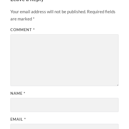
Your email address will not be published.
Required fields
are marked
*
COMMENT
*
NAME
*
EMAIL
*