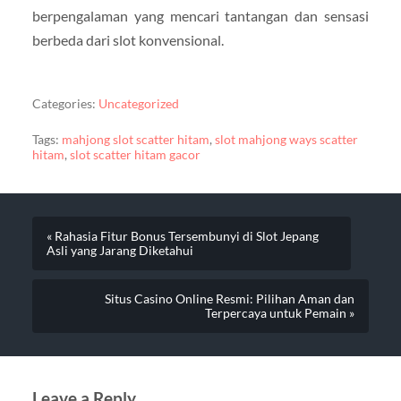
berpengalaman yang mencari tantangan dan sensasi
berbeda dari slot konvensional.
Categories:
Uncategorized
Tags:
mahjong slot scatter hitam
,
slot mahjong ways scatter
hitam
,
slot scatter hitam gacor
« Rahasia Fitur Bonus Tersembunyi di Slot Jepang
Asli yang Jarang Diketahui
Situs Casino Online Resmi: Pilihan Aman dan
Terpercaya untuk Pemain »
Leave a Reply