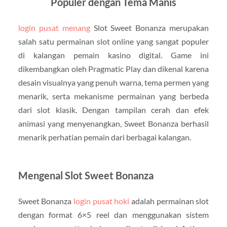
Populer dengan Tema Manis
login pusat menang
Slot Sweet Bonanza merupakan
salah satu permainan slot online yang sangat populer
di kalangan pemain kasino digital. Game ini
dikembangkan oleh Pragmatic Play dan dikenal karena
desain visualnya yang penuh warna, tema permen yang
menarik, serta mekanisme permainan yang berbeda
dari slot klasik. Dengan tampilan cerah dan efek
animasi yang menyenangkan, Sweet Bonanza berhasil
menarik perhatian pemain dari berbagai kalangan.
Mengenal Slot Sweet Bonanza
Sweet Bonanza
login pusat hoki
adalah permainan slot
dengan format 6×5 reel dan menggunakan sistem