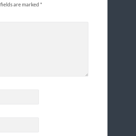
fields are marked
*