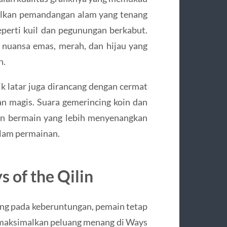
ilkan pemandangan alam yang tenang
eperti kuil dan pegunungan berkabut.
nuansa emas, merah, dan hijau yang
n.
ik latar juga dirancang dengan cermat
 magis. Suara gemerincing koin dan
an bermain yang lebih menyenangkan
lam permainan.
 of the Qilin
ng pada keberuntungan, pemain tetap
maksimalkan peluang menang di Ways