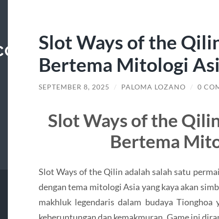
Slot Ways of the Qili
COM
Bertema Mitologi As
SEPTEMBER 8, 2025
/
PALOMA LOZANO
/
0 CO
Slot Ways of the Qili
Bertema Mito
Slot Ways of the Qilin adalah salah satu perm
dengan tema mitologi Asia yang kaya akan simbo
makhluk legendaris dalam budaya Tionghoa y
keberuntungan dan kemakmuran. Game ini dir