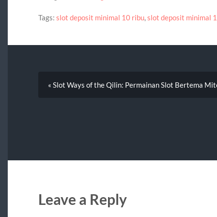
Tags:
slot deposit minimal 10 ribu
,
slot deposit minimal 
« Slot Ways of the Qilin: Permainan Slot Bertema Mit
Leave a Reply