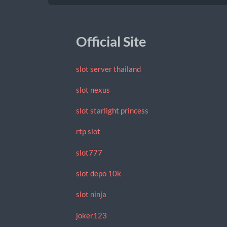
Official Site
slot server thailand
slot nexus
slot starlight princess
rtp slot
slot777
slot depo 10k
slot ninja
joker123