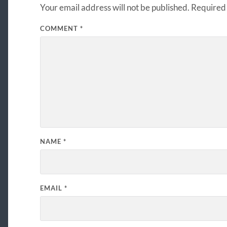
Your email address will not be published.
Required 
COMMENT
*
NAME
*
EMAIL
*