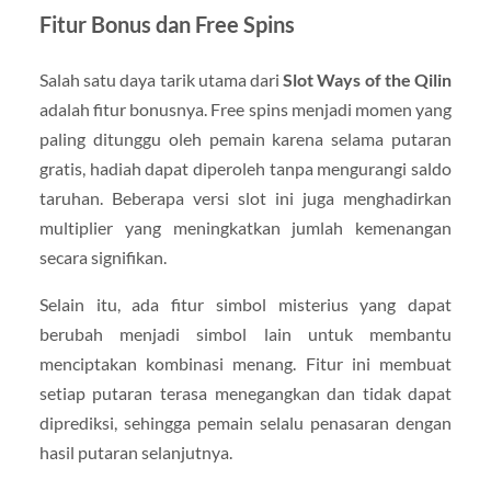
Fitur Bonus dan Free Spins
Salah satu daya tarik utama dari
Slot Ways of the Qilin
adalah fitur bonusnya. Free spins menjadi momen yang
paling ditunggu oleh pemain karena selama putaran
gratis, hadiah dapat diperoleh tanpa mengurangi saldo
taruhan. Beberapa versi slot ini juga menghadirkan
multiplier yang meningkatkan jumlah kemenangan
secara signifikan.
Selain itu, ada fitur simbol misterius yang dapat
berubah menjadi simbol lain untuk membantu
menciptakan kombinasi menang. Fitur ini membuat
setiap putaran terasa menegangkan dan tidak dapat
diprediksi, sehingga pemain selalu penasaran dengan
hasil putaran selanjutnya.