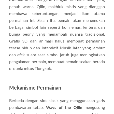
penuh warna. Qilin, makhluk mistis yang dianggap
membawa keberuntungan, menjadi ikon utama
permainan ini. Selain itu, pemain akan menemukan
berbagai simbol lain seperti koin emas, lentera, dan
bunga peony yang menambah nuansa tradisional.
Grafis 3D dan animasi halus membuat permainan
terasa hidup dan interaktif. Musik latar yang lembut
dan efek suara saat simbol jatuh juga meningkatkan
pengalaman bermain, membuat pemain seakan berada
di dunia mitos Tiongkok.
Mekanisme Permainan
Berbeda dengan slot klasik yang menggunakan garis
pembayaran tetap,
Ways of the Qilin
mengusung