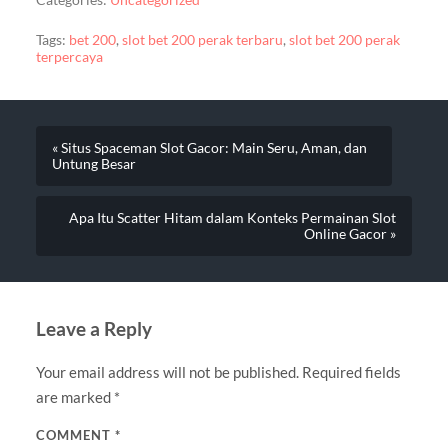
Tags:
bet 200
,
slot bet 200 perak terbaru
,
slot bet 200 perak
terpercaya
« Situs Spaceman Slot Gacor: Main Seru, Aman, dan
Untung Besar
Apa Itu Scatter Hitam dalam Konteks Permainan Slot
Online Gacor »
Leave a Reply
Your email address will not be published.
Required fields
are marked
*
COMMENT
*