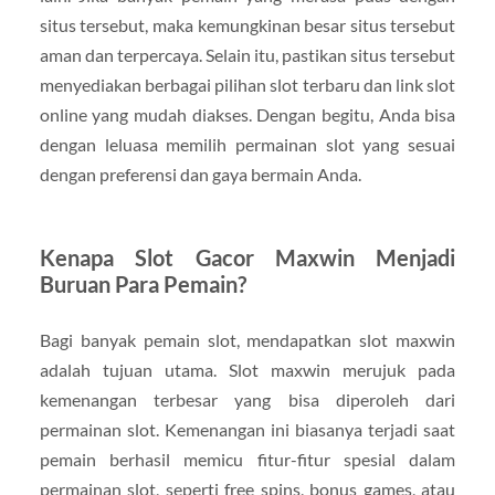
situs tersebut, maka kemungkinan besar situs tersebut
aman dan terpercaya. Selain itu, pastikan situs tersebut
menyediakan berbagai pilihan slot terbaru dan link slot
online yang mudah diakses. Dengan begitu, Anda bisa
dengan leluasa memilih permainan slot yang sesuai
dengan preferensi dan gaya bermain Anda.
Kenapa Slot Gacor Maxwin Menjadi
Buruan Para Pemain?
Bagi banyak pemain slot, mendapatkan slot maxwin
adalah tujuan utama. Slot maxwin merujuk pada
kemenangan terbesar yang bisa diperoleh dari
permainan slot. Kemenangan ini biasanya terjadi saat
pemain berhasil memicu fitur-fitur spesial dalam
permainan slot, seperti free spins, bonus games, atau