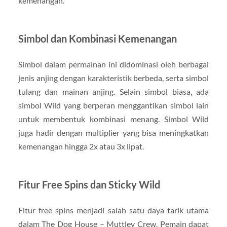
kemenangan.
Simbol dan Kombinasi Kemenangan
Simbol dalam permainan ini didominasi oleh berbagai
jenis anjing dengan karakteristik berbeda, serta simbol
tulang dan mainan anjing. Selain simbol biasa, ada
simbol Wild yang berperan menggantikan simbol lain
untuk membentuk kombinasi menang. Simbol Wild
juga hadir dengan multiplier yang bisa meningkatkan
kemenangan hingga 2x atau 3x lipat.
Fitur Free Spins dan Sticky Wild
Fitur free spins menjadi salah satu daya tarik utama
dalam The Dog House – Muttley Crew. Pemain dapat