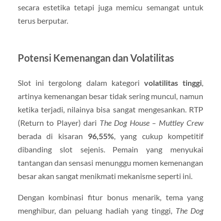
secara estetika tetapi juga memicu semangat untuk
terus berputar.
Potensi Kemenangan dan Volatilitas
Slot ini tergolong dalam kategori
volatilitas tinggi
,
artinya kemenangan besar tidak sering muncul, namun
ketika terjadi, nilainya bisa sangat mengesankan. RTP
(Return to Player) dari
The Dog House – Muttley Crew
berada di kisaran
96,55%
, yang cukup kompetitif
dibanding slot sejenis. Pemain yang menyukai
tantangan dan sensasi menunggu momen kemenangan
besar akan sangat menikmati mekanisme seperti ini.
Dengan kombinasi fitur bonus menarik, tema yang
menghibur, dan peluang hadiah yang tinggi,
The Dog