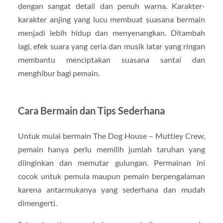
dengan sangat detail dan penuh warna. Karakter-
karakter anjing yang lucu membuat suasana bermain
menjadi lebih hidup dan menyenangkan. Ditambah
lagi, efek suara yang ceria dan musik latar yang ringan
membantu menciptakan suasana santai dan
menghibur bagi pemain.
Cara Bermain dan Tips Sederhana
Untuk mulai bermain The Dog House – Muttley Crew,
pemain hanya perlu memilih jumlah taruhan yang
diinginkan dan memutar gulungan. Permainan ini
cocok untuk pemula maupun pemain berpengalaman
karena antarmukanya yang sederhana dan mudah
dimengerti.