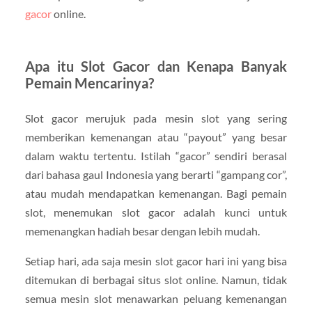
gacor
online.
Apa itu Slot Gacor dan Kenapa Banyak
Pemain Mencarinya?
Slot gacor merujuk pada mesin slot yang sering
memberikan kemenangan atau “payout” yang besar
dalam waktu tertentu. Istilah “gacor” sendiri berasal
dari bahasa gaul Indonesia yang berarti “gampang cor”,
atau mudah mendapatkan kemenangan. Bagi pemain
slot, menemukan slot gacor adalah kunci untuk
memenangkan hadiah besar dengan lebih mudah.
Setiap hari, ada saja mesin slot gacor hari ini yang bisa
ditemukan di berbagai situs slot online. Namun, tidak
semua mesin slot menawarkan peluang kemenangan