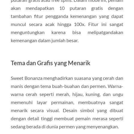
akan mendapatkan 10 putaran gratis dengan
tambahan fitur pengganda kemenangan yang dapat
muncul secara acak hingga 100x. Fitur ini sangat
menguntungkan karena bisa melipatgandakan
kemenangan dalam jumlah besar.
Tema dan Grafis yang Menarik
Sweet Bonanza menghadirkan suasana yang cerah dan
manis dengan tema buah-buahan dan permen. Warna-
warna cerah seperti merah, hijau, kuning, dan ungu
memenuhi layar permainan, membuatnya sangat
menarik secara visual. Desain simbol yang dibuat
dengan detail tinggi membuat pemain merasa seperti
sedang berada di dunia permen yang menyenangkan.