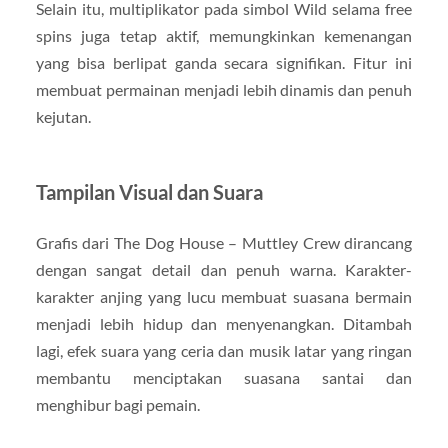
Selain itu, multiplikator pada simbol Wild selama free
spins juga tetap aktif, memungkinkan kemenangan
yang bisa berlipat ganda secara signifikan. Fitur ini
membuat permainan menjadi lebih dinamis dan penuh
kejutan.
Tampilan Visual dan Suara
Grafis dari The Dog House – Muttley Crew dirancang
dengan sangat detail dan penuh warna. Karakter-
karakter anjing yang lucu membuat suasana bermain
menjadi lebih hidup dan menyenangkan. Ditambah
lagi, efek suara yang ceria dan musik latar yang ringan
membantu menciptakan suasana santai dan
menghibur bagi pemain.