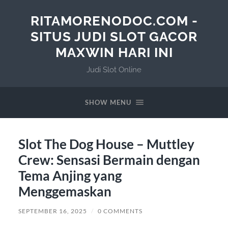
RITAMORENODOC.COM -
SITUS JUDI SLOT GACOR
MAXWIN HARI INI
Judi Slot Online
SHOW MENU
Slot The Dog House – Muttley
Crew: Sensasi Bermain dengan
Tema Anjing yang
Menggemaskan
SEPTEMBER 16, 2025
/
0 COMMENTS