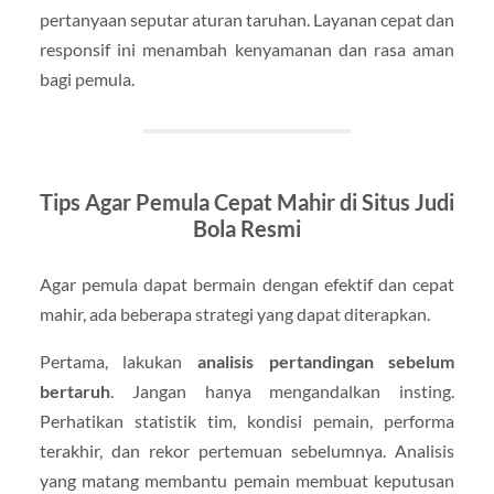
pertanyaan seputar aturan taruhan. Layanan cepat dan
responsif ini menambah kenyamanan dan rasa aman
bagi pemula.
Tips Agar Pemula Cepat Mahir di Situs Judi
Bola Resmi
Agar pemula dapat bermain dengan efektif dan cepat
mahir, ada beberapa strategi yang dapat diterapkan.
Pertama, lakukan
analisis pertandingan sebelum
bertaruh
. Jangan hanya mengandalkan insting.
Perhatikan statistik tim, kondisi pemain, performa
terakhir, dan rekor pertemuan sebelumnya. Analisis
yang matang membantu pemain membuat keputusan