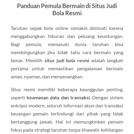
Panduan Pemula Bermain di Situs Judi
Bola Resmi
Taruhan sepak bola online semakin diminati karena
menggabungkan hiburan dan peluang keuntungan.
Bagi pemula, memasuki dunia taruhan bisa
membingungkan jika tidak tahu cara bermain yang
benar. Memilih
situs judi bola resmi
adalah langkah
pertama untuk memastikan pengalaman bermain
aman, nyaman, dan menyenangkan.
Situs resmi memiliki beberapa keunggulan penting,
seperti
keamanan data dan transaksi
. Dengan sistem
enkripsi modern, seluruh informasi akun dan transaksi
keuangan pemain terlindungi dari pihak yang tidak
bertanggung jawab. Hal ini memungkinkan pemain
fokus pada strategi taruhan tanpa khawatir kehilangan