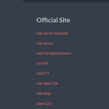
Official Site
slot server thailand
slot nexus
slot starlight princess
rtp slot
slot777
slot depo 10k
slot ninja
joker123