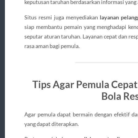
keputusan taruhan berdasarkan informasi yang 
Situs resmi juga menyediakan
layanan pelang
siap membantu pemain yang menghadapi kendal
seputar aturan taruhan. Layanan cepat dan re
rasa aman bagi pemula.
Tips Agar Pemula Cepat 
Bola Re
Agar pemula dapat bermain dengan efektif dan
yang dapat diterapkan.