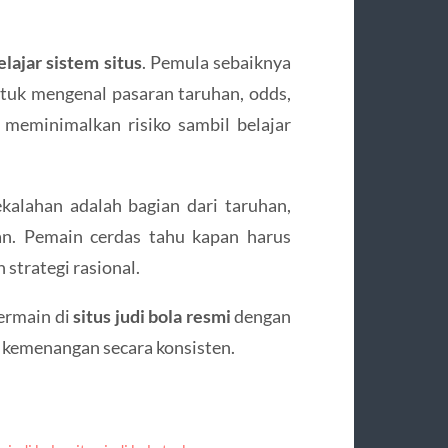
elajar sistem situs
. Pemula sebaiknya
tuk mengenal pasaran taruhan, odds,
meminimalkan risiko sambil belajar
ekalahan adalah bagian dari taruhan,
an. Pemain cerdas tahu kapan harus
strategi rasional.
ermain di
situs judi bola resmi
dengan
h kemenangan secara konsisten.