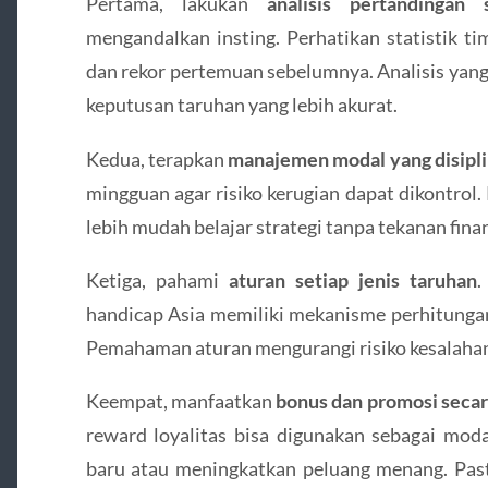
Pertama, lakukan
analisis pertandingan
mengandalkan insting. Perhatikan statistik ti
dan rekor pertemuan sebelumnya. Analisis y
keputusan taruhan yang lebih akurat.
Kedua, terapkan
manajemen modal yang disipl
mingguan agar risiko kerugian dapat dikontrol
lebih mudah belajar strategi tanpa tekanan finan
Ketiga, pahami
aturan setiap jenis taruhan
.
handicap Asia memiliki mekanisme perhitunga
Pemahaman aturan mengurangi risiko kesalaha
Keempat, manfaatkan
bonus dan promosi secar
reward loyalitas bisa digunakan sebagai mod
baru atau meningkatkan peluang menang. Pas