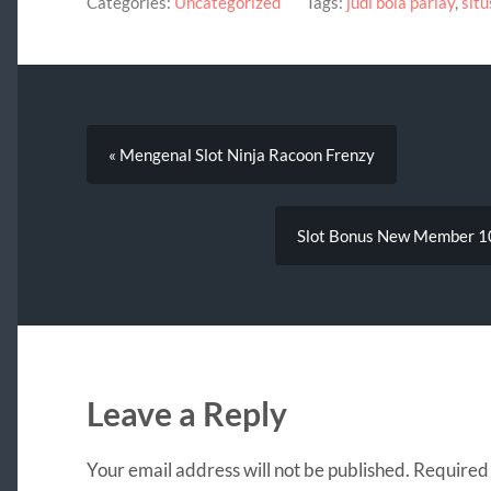
Categories:
Uncategorized
Tags:
judi bola parlay
,
situ
« Mengenal Slot Ninja Racoon Frenzy
Slot Bonus New Member 10
Leave a Reply
Your email address will not be published.
Required 