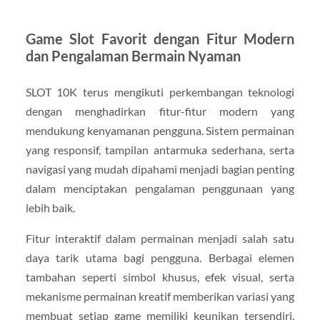
Game Slot Favorit dengan Fitur Modern
dan Pengalaman Bermain Nyaman
SLOT 10K terus mengikuti perkembangan teknologi
dengan menghadirkan fitur-fitur modern yang
mendukung kenyamanan pengguna. Sistem permainan
yang responsif, tampilan antarmuka sederhana, serta
navigasi yang mudah dipahami menjadi bagian penting
dalam menciptakan pengalaman penggunaan yang
lebih baik.
Fitur interaktif dalam permainan menjadi salah satu
daya tarik utama bagi pengguna. Berbagai elemen
tambahan seperti simbol khusus, efek visual, serta
mekanisme permainan kreatif memberikan variasi yang
membuat setiap game memiliki keunikan tersendiri.