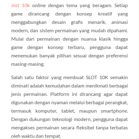
slot 10k
online dengan tema yang beragam. Setiap
game dirancang dengan konsep kreatif yang
menggabungkan desain grafis menarik, animasi
modern, dan sistem permainan yang mudah dipahami.
Mulai dari permainan dengan nuansa klasik hingga
game dengan konsep terbaru, pengguna dapat
menemukan banyak pilihan sesuai dengan preferensi
masing-masing.
Salah satu faktor yang membuat SLOT 10K semakin
diminati adalah kemudahan dalam menikmati berbagai
jenis permainan. Platform ini dirancang agar dapat
digunakan dengan nyaman melalui berbagai perangkat,
termasuk komputer, tablet, maupun smartphone.
Dengan dukungan teknologi modern, pengguna dapat
mengakses permainan secara fleksibel tanpa terbatas
oleh waktu dan tempat.