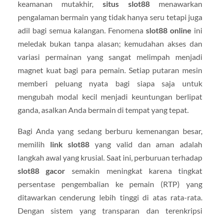
keamanan mutakhir,
situs slot88
menawarkan
pengalaman bermain yang tidak hanya seru tetapi juga
adil bagi semua kalangan. Fenomena
slot88 online
ini
meledak bukan tanpa alasan; kemudahan akses dan
variasi permainan yang sangat melimpah menjadi
magnet kuat bagi para pemain. Setiap putaran mesin
memberi peluang nyata bagi siapa saja untuk
mengubah modal kecil menjadi keuntungan berlipat
ganda, asalkan Anda bermain di tempat yang tepat.
Bagi Anda yang sedang berburu kemenangan besar,
memilih
link slot88
yang valid dan aman adalah
langkah awal yang krusial. Saat ini, perburuan terhadap
slot88 gacor
semakin meningkat karena tingkat
persentase pengembalian ke pemain (RTP) yang
ditawarkan cenderung lebih tinggi di atas rata-rata.
Dengan sistem yang transparan dan terenkripsi