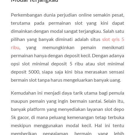
Perkembangan dunia perjudian online semakin pesat,
terutama pada permainan slot yang kini dapat
dimainkan dengan modal sangat terjangkau. Salah satu
pilihan yang banyak diminati adalah situs
slot qris 5
ribu
, yang memungkinkan pemain menikmati
permainan hanya dengan deposit kecil. Dengan adanya
opsi slot minimal deposit 5 ribu atau slot minimal
deposit 5000, siapa saja kini bisa merasakan sensasi
bermain slot tanpa harus mengeluarkan banyak uang.
Kemudahan ini menjadi daya tarik utama bagi pemula
maupun pemain yang ingin bermain santai. Selain itu,
banyak platform yang menyediakan layanan slot depo
5k gacor, di mana peluang kemenangan tetap terbuka
meskipun menggunakan modal kecil. Hal ini tentu
memberikan pengalaman bermain yang lebih