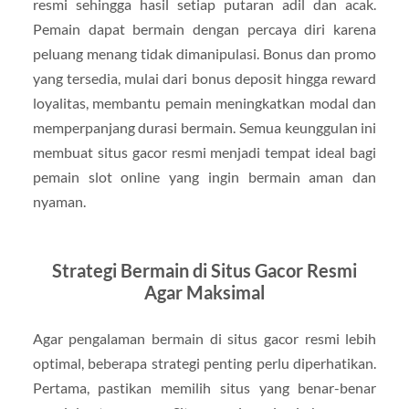
resmi sehingga hasil setiap putaran adil dan acak.
Pemain dapat bermain dengan percaya diri karena
peluang menang tidak dimanipulasi. Bonus dan promo
yang tersedia, mulai dari bonus deposit hingga reward
loyalitas, membantu pemain meningkatkan modal dan
memperpanjang durasi bermain. Semua keunggulan ini
membuat situs gacor resmi menjadi tempat ideal bagi
pemain slot online yang ingin bermain aman dan
nyaman.
Strategi Bermain di Situs Gacor Resmi
Agar Maksimal
Agar pengalaman bermain di situs gacor resmi lebih
optimal, beberapa strategi penting perlu diperhatikan.
Pertama, pastikan memilih situs yang benar-benar