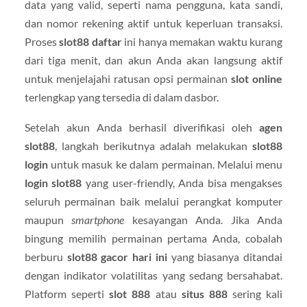
data yang valid, seperti nama pengguna, kata sandi,
dan nomor rekening aktif untuk keperluan transaksi.
Proses
slot88 daftar
ini hanya memakan waktu kurang
dari tiga menit, dan akun Anda akan langsung aktif
untuk menjelajahi ratusan opsi permainan
slot online
terlengkap yang tersedia di dalam dasbor.
Setelah akun Anda berhasil diverifikasi oleh
agen
slot88
, langkah berikutnya adalah melakukan
slot88
login
untuk masuk ke dalam permainan. Melalui menu
login slot88
yang user-friendly, Anda bisa mengakses
seluruh permainan baik melalui perangkat komputer
maupun
smartphone
kesayangan Anda. Jika Anda
bingung memilih permainan pertama Anda, cobalah
berburu
slot88 gacor hari ini
yang biasanya ditandai
dengan indikator volatilitas yang sedang bersahabat.
Platform seperti
slot 888
atau
situs 888
sering kali