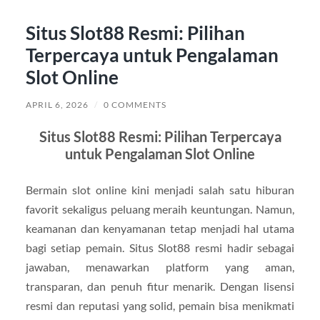
Situs Slot88 Resmi: Pilihan
Terpercaya untuk Pengalaman
Slot Online
APRIL 6, 2026
/
0 COMMENTS
Situs Slot88 Resmi: Pilihan Terpercaya
untuk Pengalaman Slot Online
Bermain slot online kini menjadi salah satu hiburan
favorit sekaligus peluang meraih keuntungan. Namun,
keamanan dan kenyamanan tetap menjadi hal utama
bagi setiap pemain. Situs Slot88 resmi hadir sebagai
jawaban, menawarkan platform yang aman,
transparan, dan penuh fitur menarik. Dengan lisensi
resmi dan reputasi yang solid, pemain bisa menikmati