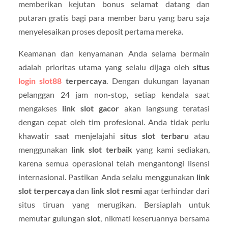
memberikan kejutan bonus selamat datang dan
putaran gratis bagi para member baru yang baru saja
menyelesaikan proses deposit pertama mereka.
Keamanan dan kenyamanan Anda selama bermain
adalah prioritas utama yang selalu dijaga oleh
situs
login slot88
terpercaya
. Dengan dukungan layanan
pelanggan 24 jam non-stop, setiap kendala saat
mengakses
link slot gacor
akan langsung teratasi
dengan cepat oleh tim profesional. Anda tidak perlu
khawatir saat menjelajahi
situs slot terbaru
atau
menggunakan
link slot terbaik
yang kami sediakan,
karena semua operasional telah mengantongi lisensi
internasional. Pastikan Anda selalu menggunakan
link
slot terpercaya
dan
link slot resmi
agar terhindar dari
situs tiruan yang merugikan. Bersiaplah untuk
memutar gulungan
slot
, nikmati keseruannya bersama