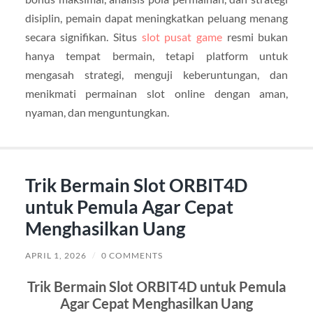
disiplin, pemain dapat meningkatkan peluang menang
secara signifikan. Situs
slot pusat game
resmi bukan
hanya tempat bermain, tetapi platform untuk
mengasah strategi, menguji keberuntungan, dan
menikmati permainan slot online dengan aman,
nyaman, dan menguntungkan.
Trik Bermain Slot ORBIT4D
untuk Pemula Agar Cepat
Menghasilkan Uang
APRIL 1, 2026
/
0 COMMENTS
Trik Bermain Slot ORBIT4D untuk Pemula
Agar Cepat Menghasilkan Uang