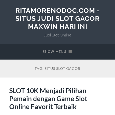
RITAMORENODOC.COM -
SITUS JUDI SLOT GACOR
MAXWIN HARI INI
Judi Slot Online
SHOW MENU
TAG:
SITUS SLOT GACOR
SLOT 10K Menjadi Pilihan
Pemain dengan Game Slot
Online Favorit Terbaik