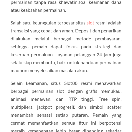
permainan tanpa rasa khawatir soal keamanan dana
atau keabsahan permainan.
Salah satu keunggulan terbesar situs
slot
resmi adalah
transaksi yang cepat dan aman. Deposit dan penarikan
dilakukan melalui berbagai metode pembayaran,
sehingga pemain dapat fokus pada strategi dan
keseruan permainan. Layanan pelanggan 24 jam juga
selalu siap membantu, baik untuk panduan permainan
maupun menyelesaikan masalah akun.
Selain keamanan, situs Slot88 resmi menawarkan
berbagai permainan slot dengan grafis memukau,
animasi menawan, dan RTP tinggi. Free spin,
multipliers, jackpot progresif, dan simbol scatter
menambah sensasi setiap putaran. Pemain yang
cermat memanfaatkan semua fitur ini berpotensi
meraih kemenangan lebih besar dibanding sekadar