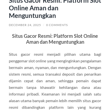
Situs Gacor Resmi: Platform Slot
Online Aman dan
Menguntungkan
DECEMBER 24, 2025
/
0 COMMENTS
Situs Gacor Resmi: Platform Slot Online
Aman dan Menguntungkan
Situs gacor resmi menjadi pilihan utama bagi
penggemar slot online yang menginginkan pengalaman
bermain aman, nyaman, dan menguntungkan. Dengan
sistem resmi, semua transaksi deposit dan penarikan
dijamin cepat dan aman, sehingga pemain dapat
bermain tanpa khawatir kehilangan dana atau
informasi pribadi. Keamanan ini menjadi salah satu
alasan utama banyak pemain lebih memilih situs gacor
resmi dibandingkan platform lain yang kurang