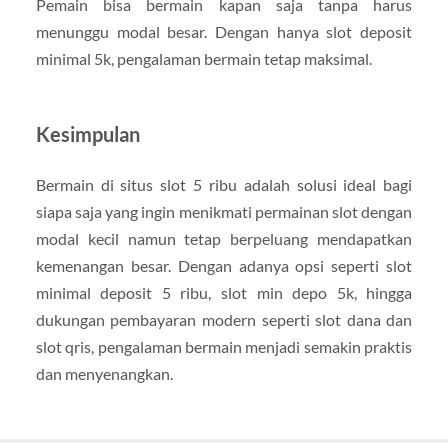
Pemain bisa bermain kapan saja tanpa harus
menunggu modal besar. Dengan hanya slot deposit
minimal 5k, pengalaman bermain tetap maksimal.
Kesimpulan
Bermain di situs slot 5 ribu adalah solusi ideal bagi
siapa saja yang ingin menikmati permainan slot dengan
modal kecil namun tetap berpeluang mendapatkan
kemenangan besar. Dengan adanya opsi seperti slot
minimal deposit 5 ribu, slot min depo 5k, hingga
dukungan pembayaran modern seperti slot dana dan
slot qris, pengalaman bermain menjadi semakin praktis
dan menyenangkan.