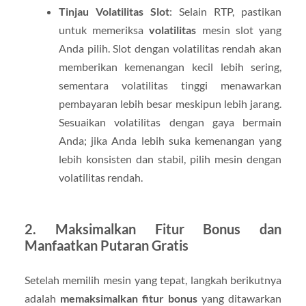
Tinjau Volatilitas Slot
: Selain RTP, pastikan
untuk memeriksa
volatilitas
mesin slot yang
Anda pilih. Slot dengan volatilitas rendah akan
memberikan kemenangan kecil lebih sering,
sementara volatilitas tinggi menawarkan
pembayaran lebih besar meskipun lebih jarang.
Sesuaikan volatilitas dengan gaya bermain
Anda; jika Anda lebih suka kemenangan yang
lebih konsisten dan stabil, pilih mesin dengan
volatilitas rendah.
2. Maksimalkan Fitur Bonus dan
Manfaatkan Putaran Gratis
Setelah memilih mesin yang tepat, langkah berikutnya
adalah
memaksimalkan fitur bonus
yang ditawarkan