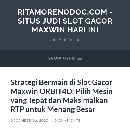
RITAMORENODOC.COM -
SITUS JUDI SLOT GACOR
MAXWIN HARI INI
Judi Slot Online
SHOW MENU
Strategi Bermain di Slot Gacor
Maxwin ORBIT4D: Pilih Mesin
yang Tepat dan Maksimalkan
RTP untuk Menang Besar
DECEMBER 16, 2025
/
0 COMMENTS