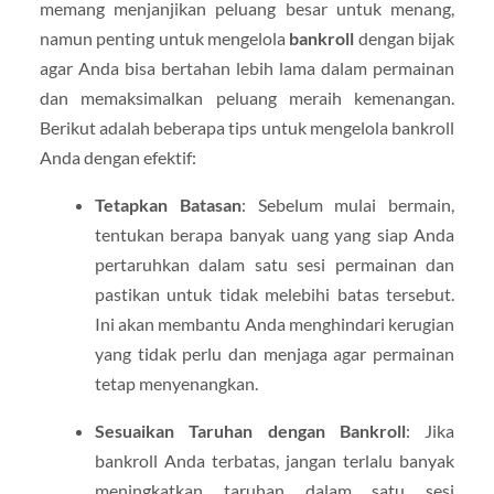
memang menjanjikan peluang besar untuk menang,
namun penting untuk mengelola
bankroll
dengan bijak
agar Anda bisa bertahan lebih lama dalam permainan
dan memaksimalkan peluang meraih kemenangan.
Berikut adalah beberapa tips untuk mengelola bankroll
Anda dengan efektif:
Tetapkan Batasan
: Sebelum mulai bermain,
tentukan berapa banyak uang yang siap Anda
pertaruhkan dalam satu sesi permainan dan
pastikan untuk tidak melebihi batas tersebut.
Ini akan membantu Anda menghindari kerugian
yang tidak perlu dan menjaga agar permainan
tetap menyenangkan.
Sesuaikan Taruhan dengan Bankroll
: Jika
bankroll Anda terbatas, jangan terlalu banyak
meningkatkan taruhan dalam satu sesi