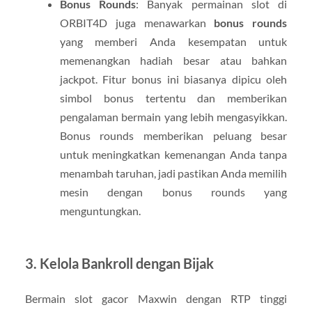
Bonus Rounds
: Banyak permainan slot di
ORBIT4D juga menawarkan
bonus rounds
yang memberi Anda kesempatan untuk
memenangkan hadiah besar atau bahkan
jackpot. Fitur bonus ini biasanya dipicu oleh
simbol bonus tertentu dan memberikan
pengalaman bermain yang lebih mengasyikkan.
Bonus rounds memberikan peluang besar
untuk meningkatkan kemenangan Anda tanpa
menambah taruhan, jadi pastikan Anda memilih
mesin dengan bonus rounds yang
menguntungkan.
3. Kelola Bankroll dengan Bijak
Bermain slot gacor Maxwin dengan RTP tinggi