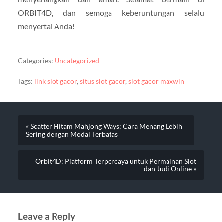
ORBIT4D, dan semoga keberuntungan selalu
menyertai Anda!
Categories:
Uncategorized
Tags:
link slot gacor
,
situs slot gacor
,
slot gacor maxwin
« Scatter Hitam Mahjong Ways: Cara Menang Lebih
Sering dengan Modal Terbatas
Orbit4D: Platform Terpercaya untuk Permainan Slot
dan Judi Online »
Leave a Reply