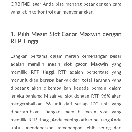
ORBIT4D agar Anda bisa menang besar dengan cara
yang lebih terkontrol dan menyenangkan.
1. Pilih Mesin Slot Gacor Maxwin dengan
RTP Tinggi
Langkah pertama dalam meraih kemenangan besar
adalah memilih
mesin slot gacor Maxwin
yang
memiliki
RTP tinggi
. RTP adalah persentase yang
menunjukkan berapa banyak dari total taruhan yang
dipasang akan dikembalikan kepada pemain dalam
jangka panjang. Misalnya, slot dengan RTP 96% akan
mengembalikan 96 unit dari setiap 100 unit yang
dipertaruhkan. Dengan memilih mesin slot yang
memiliki RTP tinggi, Anda meningkatkan peluang Anda
untuk mendapatkan kemenangan lebih sering dan