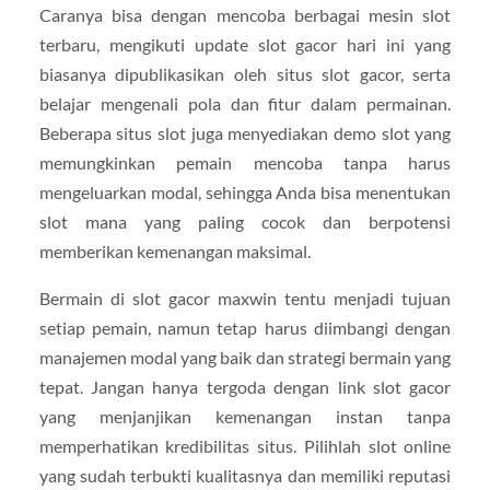
Caranya bisa dengan mencoba berbagai mesin slot
terbaru, mengikuti update slot gacor hari ini yang
biasanya dipublikasikan oleh situs slot gacor, serta
belajar mengenali pola dan fitur dalam permainan.
Beberapa situs slot juga menyediakan demo slot yang
memungkinkan pemain mencoba tanpa harus
mengeluarkan modal, sehingga Anda bisa menentukan
slot mana yang paling cocok dan berpotensi
memberikan kemenangan maksimal.
Bermain di slot gacor maxwin tentu menjadi tujuan
setiap pemain, namun tetap harus diimbangi dengan
manajemen modal yang baik dan strategi bermain yang
tepat. Jangan hanya tergoda dengan link slot gacor
yang menjanjikan kemenangan instan tanpa
memperhatikan kredibilitas situs. Pilihlah slot online
yang sudah terbukti kualitasnya dan memiliki reputasi