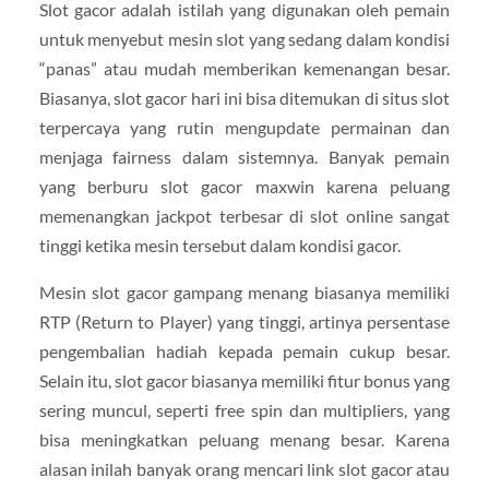
Slot gacor adalah istilah yang digunakan oleh pemain
untuk menyebut mesin slot yang sedang dalam kondisi
“panas” atau mudah memberikan kemenangan besar.
Biasanya, slot gacor hari ini bisa ditemukan di situs slot
terpercaya yang rutin mengupdate permainan dan
menjaga fairness dalam sistemnya. Banyak pemain
yang berburu slot gacor maxwin karena peluang
memenangkan jackpot terbesar di slot online sangat
tinggi ketika mesin tersebut dalam kondisi gacor.
Mesin slot gacor gampang menang biasanya memiliki
RTP (Return to Player) yang tinggi, artinya persentase
pengembalian hadiah kepada pemain cukup besar.
Selain itu, slot gacor biasanya memiliki fitur bonus yang
sering muncul, seperti free spin dan multipliers, yang
bisa meningkatkan peluang menang besar. Karena
alasan inilah banyak orang mencari link slot gacor atau