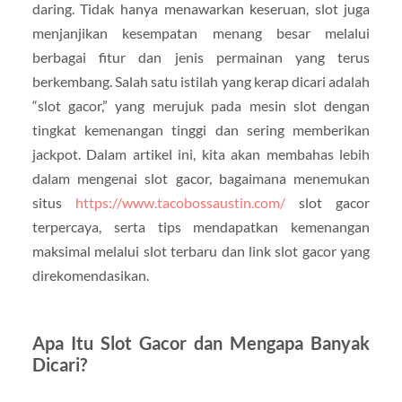
daring. Tidak hanya menawarkan keseruan, slot juga
menjanjikan kesempatan menang besar melalui
berbagai fitur dan jenis permainan yang terus
berkembang. Salah satu istilah yang kerap dicari adalah
“slot gacor,” yang merujuk pada mesin slot dengan
tingkat kemenangan tinggi dan sering memberikan
jackpot. Dalam artikel ini, kita akan membahas lebih
dalam mengenai slot gacor, bagaimana menemukan
situs
https://www.tacobossaustin.com/
slot gacor
terpercaya, serta tips mendapatkan kemenangan
maksimal melalui slot terbaru dan link slot gacor yang
direkomendasikan.
Apa Itu Slot Gacor dan Mengapa Banyak
Dicari?