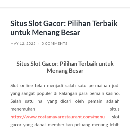
Situs Slot Gacor: Pilihan Terbaik
untuk Menang Besar
MAY 12, 2025
/
0 COMMENTS
Situs Slot Gacor: Pilihan Terbaik untuk
Menang Besar
Slot online telah menjadi salah satu permainan judi
yang sangat populer di kalangan para pemain kasino.
Salah satu hal yang dicari oleh pemain adalah
menemukan situs
https://www.costamayarestaurant.com/menu
slot
gacor yang dapat memberikan peluang menang lebih