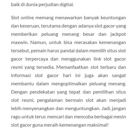
baik di dunia perjudian digital.
Slot online memang menawarkan banyak keuntungan
dan keseruan, terutama dengan adanya slot gacor yang
memberikan peluang menang besar dan jackpot
maxwin. Namun, untuk bisa merasakan kemenangan
tersebut, pemain harus pandai dalam memilih situs slot
gacor terpercaya dan menggunakan link slot gacor
resmi yang tersedia. Memanfaatkan slot terbaru dan
informasi slot gacor hari ini juga akan sangat
membantu dalam mengoptimalkan peluang menang.
Dengan pendekatan yang tepat dan pemilihan situs
slot resmi, pengalaman bermain slot akan menjadi
lebih menyenangkan dan menguntungkan. Jadi, jangan
ragu untuk terus mencari dan mencoba berbagai mesin
slot gacor guna meraih kemenangan maksimal!