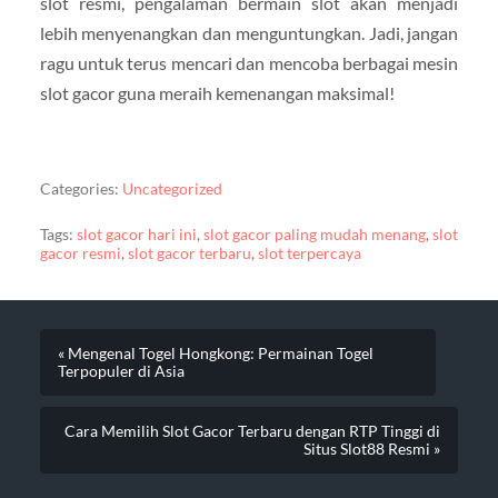
slot resmi, pengalaman bermain slot akan menjadi
lebih menyenangkan dan menguntungkan. Jadi, jangan
ragu untuk terus mencari dan mencoba berbagai mesin
slot gacor guna meraih kemenangan maksimal!
Categories:
Uncategorized
Tags:
slot gacor hari ini
,
slot gacor paling mudah menang
,
slot
gacor resmi
,
slot gacor terbaru
,
slot terpercaya
« Mengenal Togel Hongkong: Permainan Togel
Terpopuler di Asia
Cara Memilih Slot Gacor Terbaru dengan RTP Tinggi di
Situs Slot88 Resmi »