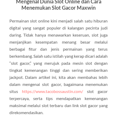
Mengenal Dunia Slot Online dan Cara
Menemukan Slot Gacor Maxwin
Permainan slot online kini menjadi salah satu hiburan
digital yang sangat populer di kalangan pecinta judi
daring. Tidak hanya menawarkan keseruan, slot juga
menjanjikan kesempatan menang besar melalui
berbagai fitur dan jenis permainan yang terus
berkembang. Salah satu istilah yang kerap dicari adalah
“slot gacor,” yang merujuk pada mesin slot dengan
tingkat kemenangan tinggi dan sering memberikan
jackpot. Dalam artikel ini, kita akan membahas lebih
dalam mengenai slot gacor, bagaimana menemukan
situs
https://www.tacobossaustin.com/
slot gacor
terpercaya, serta tips mendapatkan kemenangan
maksimal melalui slot terbaru dan link slot gacor yang
direkomendasikan.