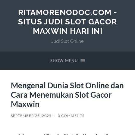
RITAMORENODOC.COM -
SITUS JUDI SLOT GACOR
MAXWIN HARI INI
Judi Slot Online
SHOW MENU
Mengenal Dunia Slot Online dan
Cara Menemukan Slot Gacor
Maxwin
SEPTEMBER 23, 2025
/
0 COMMENTS