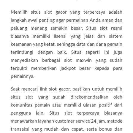
Memilih situs slot gacor yang terpercaya adalah
langkah awal penting agar permainan Anda aman dan
peluang menang semakin besar. Situs slot resmi
biasanya memiliki lisensi yang jelas dan sistem
keamanan yang ketat, sehingga data dan dana pemain
terlindungi dengan baik. Situs seperti ini juga
menyediakan berbagai slot maxwin yang sudah
terbukti memberikan jackpot besar kepada para
pemainnya.
Saat mencari link slot gacor, pastikan untuk memilih
situs slot yang sudah direkomendasikan oleh
komunitas pemain atau memiliki ulasan positif dari
pengguna lain. Situs slot terpercaya biasanya
menawarkan layanan customer service 24 jam, metode
transaksi yang mudah dan cepat, serta bonus dan