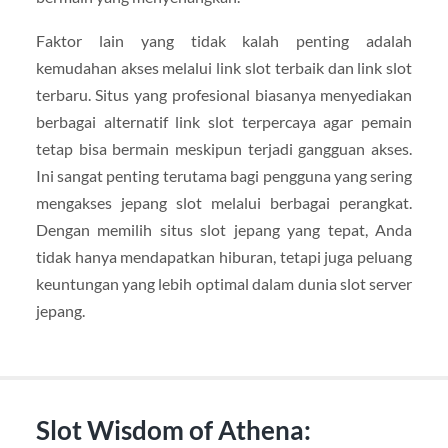
Faktor lain yang tidak kalah penting adalah
kemudahan akses melalui link slot terbaik dan link slot
terbaru. Situs yang profesional biasanya menyediakan
berbagai alternatif link slot terpercaya agar pemain
tetap bisa bermain meskipun terjadi gangguan akses.
Ini sangat penting terutama bagi pengguna yang sering
mengakses jepang slot melalui berbagai perangkat.
Dengan memilih situs slot jepang yang tepat, Anda
tidak hanya mendapatkan hiburan, tetapi juga peluang
keuntungan yang lebih optimal dalam dunia slot server
jepang.
Slot Wisdom of Athena: