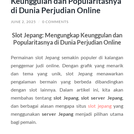
Keunggulan dan Popularitasnya
di Dunia Perjudian Online
JUNE 2, 2025
/
0 COMMENTS
Slot Jepang: Mengungkap Keunggulan dan
Popularitasnya di Dunia Perjudian Online
Permainan slot Jepang semakin populer di kalangan
penggemar judi online. Dengan grafik yang menarik
dan tema yang unik, slot Jepang menawarkan
pengalaman bermain yang berbeda dibandingkan
dengan slot lainnya. Dalam artikel ini, kita akan
membahas tentang
slot Jepang
,
slot server Jepang
,
dan berbagai alasan mengapa situs
slot jepang
yang
menggunakan
server Jepang
menjadi pilihan utama
bagi pemain.