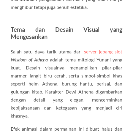
menghibur tetapi juga penuh estetika.
Tema dan Desain Visual yang
Mengesankan
Salah satu daya tarik utama dari
server jepang slot
Wisdom of Athena
adalah tema mitologi Yunani yang
kuat. Desain visualnya menampilkan pilar-pilar
marmer, langit biru cerah, serta simbol-simbol khas
seperti helm Athena, burung hantu, perisai, dan
gulungan kitab. Karakter Dewi Athena digambarkan
dengan detail yang elegan, mencerminkan
kebijaksanaan dan ketegasan yang menjadi ciri
khasnya.
Efek animasi dalam permainan ini dibuat halus dan