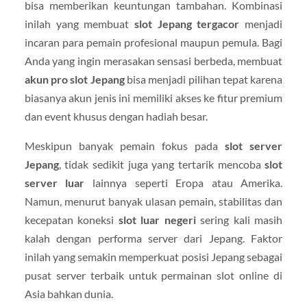
bisa memberikan keuntungan tambahan. Kombinasi
inilah yang membuat
slot Jepang tergacor
menjadi
incaran para pemain profesional maupun pemula. Bagi
Anda yang ingin merasakan sensasi berbeda, membuat
akun pro slot Jepang
bisa menjadi pilihan tepat karena
biasanya akun jenis ini memiliki akses ke fitur premium
dan event khusus dengan hadiah besar.
Meskipun banyak pemain fokus pada
slot server
Jepang
, tidak sedikit juga yang tertarik mencoba
slot
server luar
lainnya seperti Eropa atau Amerika.
Namun, menurut banyak ulasan pemain, stabilitas dan
kecepatan koneksi
slot luar negeri
sering kali masih
kalah dengan performa server dari Jepang. Faktor
inilah yang semakin memperkuat posisi Jepang sebagai
pusat server terbaik untuk permainan slot online di
Asia bahkan dunia.