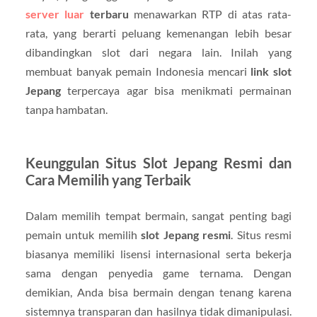
server luar
terbaru
menawarkan RTP di atas rata-
rata, yang berarti peluang kemenangan lebih besar
dibandingkan slot dari negara lain. Inilah yang
membuat banyak pemain Indonesia mencari
link slot
Jepang
terpercaya agar bisa menikmati permainan
tanpa hambatan.
Keunggulan Situs Slot Jepang Resmi dan
Cara Memilih yang Terbaik
Dalam memilih tempat bermain, sangat penting bagi
pemain untuk memilih
slot Jepang resmi
. Situs resmi
biasanya memiliki lisensi internasional serta bekerja
sama dengan penyedia game ternama. Dengan
demikian, Anda bisa bermain dengan tenang karena
sistemnya transparan dan hasilnya tidak dimanipulasi.