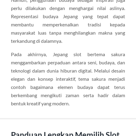
perlu dilakukan dengan menghargai nilai aslinya.
Representasi budaya Jepang yang tepat dapat
membantu memperkenalkan tradisi kepada
masyarakat luas tanpa menghilangkan makna yang
terkandung di dalamnya.
Pada akhirnya, Jepang slot bertema sakura
menggambarkan perpaduan antara seni, budaya, dan
teknologi dalam dunia hiburan digital. Melalui desain
elegan dan konsep interaktif, tema sakura menjadi
contoh bagaimana elemen budaya dapat terus
berkembang mengikuti zaman serta hadir dalam
bentuk kreatif yang modern.
Panduan Lengkap Memilih Slot