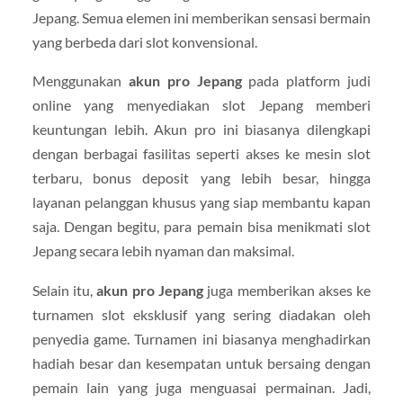
Jepang. Semua elemen ini memberikan sensasi bermain
yang berbeda dari slot konvensional.
Menggunakan
akun pro Jepang
pada platform judi
online yang menyediakan slot Jepang memberi
keuntungan lebih. Akun pro ini biasanya dilengkapi
dengan berbagai fasilitas seperti akses ke mesin slot
terbaru, bonus deposit yang lebih besar, hingga
layanan pelanggan khusus yang siap membantu kapan
saja. Dengan begitu, para pemain bisa menikmati slot
Jepang secara lebih nyaman dan maksimal.
Selain itu,
akun pro Jepang
juga memberikan akses ke
turnamen slot eksklusif yang sering diadakan oleh
penyedia game. Turnamen ini biasanya menghadirkan
hadiah besar dan kesempatan untuk bersaing dengan
pemain lain yang juga menguasai permainan. Jadi,