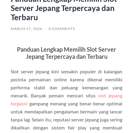
Server Jepang Terpercaya dan
Terbaru
MARCH 17, 2026
/
0 COMMENTS
Panduan Lengkap Memilih Slot Server
Jepang Terpercaya dan Terbaru
Slot server jepang kini semakin populer di kalangan
pecinta permainan online karena dikenal memiliki
performa stabil dan peluang kemenangan yang
menarik. Banyak pemain mencari situs
slot jepang
tergacor
gampang menang yang benar-benar optimal
untuk mendapatkan pengalaman bermain yang lancar
tanpa lag. Selain itu, reputasi server jepang juga sering
dikaitkan dengan sistem fair play yang membuat