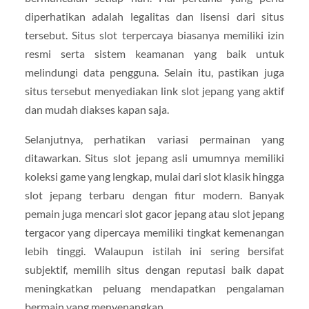
diperhatikan adalah legalitas dan lisensi dari situs
tersebut. Situs slot terpercaya biasanya memiliki izin
resmi serta sistem keamanan yang baik untuk
melindungi data pengguna. Selain itu, pastikan juga
situs tersebut menyediakan link slot jepang yang aktif
dan mudah diakses kapan saja.
Selanjutnya, perhatikan variasi permainan yang
ditawarkan. Situs slot jepang asli umumnya memiliki
koleksi game yang lengkap, mulai dari slot klasik hingga
slot jepang terbaru dengan fitur modern. Banyak
pemain juga mencari slot gacor jepang atau slot jepang
tergacor yang dipercaya memiliki tingkat kemenangan
lebih tinggi. Walaupun istilah ini sering bersifat
subjektif, memilih situs dengan reputasi baik dapat
meningkatkan peluang mendapatkan pengalaman
bermain yang menyenangkan.