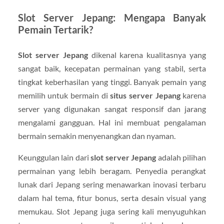
Slot Server Jepang: Mengapa Banyak
Pemain Tertarik?
Slot server Jepang
dikenal karena kualitasnya yang
sangat baik, kecepatan permainan yang stabil, serta
tingkat keberhasilan yang tinggi. Banyak pemain yang
memilih untuk bermain di
situs server Jepang
karena
server yang digunakan sangat responsif dan jarang
mengalami gangguan. Hal ini membuat pengalaman
bermain semakin menyenangkan dan nyaman.
Keunggulan lain dari
slot server Jepang
adalah pilihan
permainan yang lebih beragam. Penyedia perangkat
lunak dari Jepang sering menawarkan inovasi terbaru
dalam hal tema, fitur bonus, serta desain visual yang
memukau. Slot Jepang juga sering kali menyuguhkan