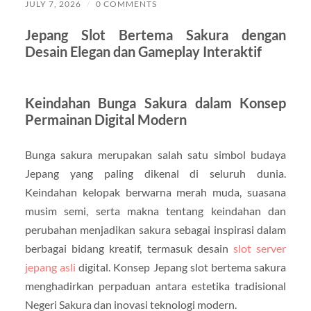
JULY 7, 2026
/
0 COMMENTS
Jepang Slot Bertema Sakura dengan
Desain Elegan dan Gameplay Interaktif
Keindahan Bunga Sakura dalam Konsep
Permainan Digital Modern
Bunga sakura merupakan salah satu simbol budaya
Jepang yang paling dikenal di seluruh dunia.
Keindahan kelopak berwarna merah muda, suasana
musim semi, serta makna tentang keindahan dan
perubahan menjadikan sakura sebagai inspirasi dalam
berbagai bidang kreatif, termasuk desain
slot server
jepang asli
digital. Konsep Jepang slot bertema sakura
menghadirkan perpaduan antara estetika tradisional
Negeri Sakura dan inovasi teknologi modern.