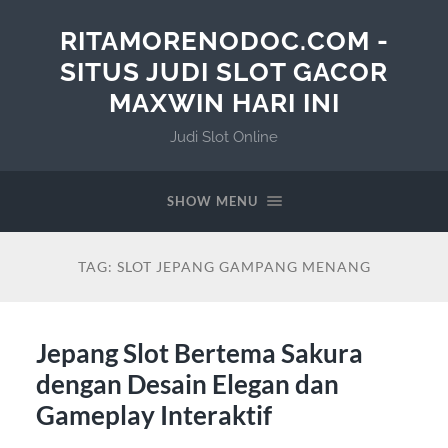
RITAMORENODOC.COM -
SITUS JUDI SLOT GACOR
MAXWIN HARI INI
Judi Slot Online
SHOW MENU
TAG:
SLOT JEPANG GAMPANG MENANG
Jepang Slot Bertema Sakura
dengan Desain Elegan dan
Gameplay Interaktif