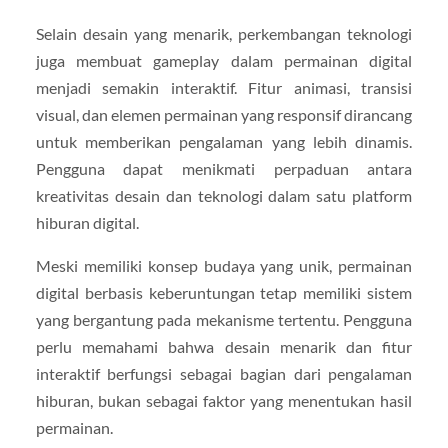
Selain desain yang menarik, perkembangan teknologi
juga membuat gameplay dalam permainan digital
menjadi semakin interaktif. Fitur animasi, transisi
visual, dan elemen permainan yang responsif dirancang
untuk memberikan pengalaman yang lebih dinamis.
Pengguna dapat menikmati perpaduan antara
kreativitas desain dan teknologi dalam satu platform
hiburan digital.
Meski memiliki konsep budaya yang unik, permainan
digital berbasis keberuntungan tetap memiliki sistem
yang bergantung pada mekanisme tertentu. Pengguna
perlu memahami bahwa desain menarik dan fitur
interaktif berfungsi sebagai bagian dari pengalaman
hiburan, bukan sebagai faktor yang menentukan hasil
permainan.