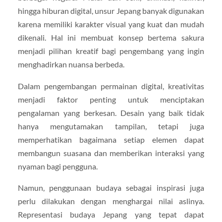
hingga hiburan digital, unsur Jepang banyak digunakan
karena memiliki karakter visual yang kuat dan mudah
dikenali. Hal ini membuat konsep bertema sakura
menjadi pilihan kreatif bagi pengembang yang ingin
menghadirkan nuansa berbeda.
Dalam pengembangan permainan digital, kreativitas
menjadi faktor penting untuk menciptakan
pengalaman yang berkesan. Desain yang baik tidak
hanya mengutamakan tampilan, tetapi juga
memperhatikan bagaimana setiap elemen dapat
membangun suasana dan memberikan interaksi yang
nyaman bagi pengguna.
Namun, penggunaan budaya sebagai inspirasi juga
perlu dilakukan dengan menghargai nilai aslinya.
Representasi budaya Jepang yang tepat dapat