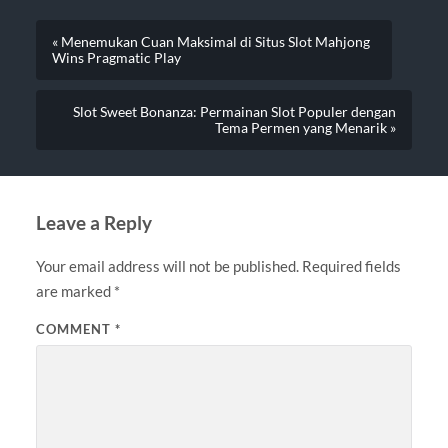
« Menemukan Cuan Maksimal di Situs Slot Mahjong
Wins Pragmatic Play
Slot Sweet Bonanza: Permainan Slot Populer dengan
Tema Permen yang Menarik »
Leave a Reply
Your email address will not be published.
Required fields
are marked
*
COMMENT
*