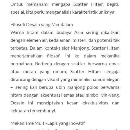
Untuk memahami mengapa Scatter Hitam begitu
spesial, kita perlu menganalisis karakteristik uniknya:
Filosofi Desain yang Mendalam
Warna hitam dalam budaya Asia sering dikaitkan
dengan elemen air, kedalaman, misteri, dan potensi tak
terbatas. Dalam konteks slot Mahjong, Scatter Hitam
menerjemahkan filosofi ini ke dalam mekanika
permainan. Berbeda dengan scatter berwarna emas
atau merah yang umum, Scatter Hitam sengaja
dirancang dengan visual yang minimalis namun elegan
– sering kali berupa ubin mahjong polos berwarna
hitam dengan aksentuasi emas atau simbol yin-yang.
Desain ini menciptakan kesan eksklusivitas dan
kekuatan tersembunyi.
Mekanisme Multi-Lapis yang Inovatif