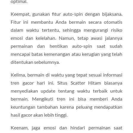
optimal.
Keempat, gunakan fitur auto-spin dengan bijaksana.
Fitur ini membantu Anda bermain secara otomatis
dalam waktu tertentu, sehingga mengurangi risiko
emosi dan kelelahan. Namun, tetap awasi jalannya
permainan dan hentikan auto-spin saat sudah
mencapai batas kemenangan atau kerugian yang telah
ditentukan sebelumnya.
Kelima, bermain di waktu yang tepat sesuai informasi
tren gacor hari ini. Situs Scatter Hitam biasanya
menyediakan update tentang waktu terbaik untuk
bermain. Mengikuti tren ini bisa memberi Anda
keuntungan tambahan karena peluang mendapatkan
hasil gacor akan lebih tinggi.
Keenam, jaga emosi dan hindari permainan saat