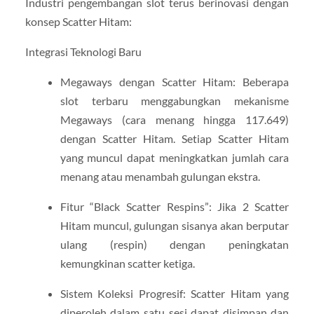
Industri pengembangan slot terus berinovasi dengan
konsep Scatter Hitam:
Integrasi Teknologi Baru
Megaways dengan Scatter Hitam: Beberapa
slot terbaru menggabungkan mekanisme
Megaways (cara menang hingga 117.649)
dengan Scatter Hitam. Setiap Scatter Hitam
yang muncul dapat meningkatkan jumlah cara
menang atau menambah gulungan ekstra.
Fitur “Black Scatter Respins”: Jika 2 Scatter
Hitam muncul, gulungan sisanya akan berputar
ulang (respin) dengan peningkatan
kemungkinan scatter ketiga.
Sistem Koleksi Progresif: Scatter Hitam yang
diperoleh dalam satu sesi dapat disimpan dan