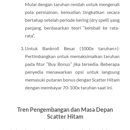
Mulai dengan taruhan rendah untuk mengenali
pola permainan, kemudian tingkatkan secara
bertahap setelah periode kering (dry spell) yang
panjang, berdasarkan teori “kembali ke rata-
rata”.
Untuk Bankroll Besar (1000x taruhan+):
Pertimbangkan untuk memaksimalkan taruhan
pada fitur “Buy Bonus” jika tersedia. Beberapa
penyedia menawarkan opsi untuk langsung
memasuki putaran bonus dengan Scatter Hitam
dengan membayar 70-100x taruhan saat ini.
Tren Pengembangan dan Masa Depan
Scatter Hitam