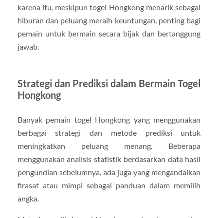
karena itu, meskipun togel Hongkong menarik sebagai
hiburan dan peluang meraih keuntungan, penting bagi
pemain untuk bermain secara bijak dan bertanggung
jawab.
Strategi dan Prediksi dalam Bermain Togel
Hongkong
Banyak pemain togel Hongkong yang menggunakan
berbagai strategi dan metode prediksi untuk
meningkatkan peluang menang. Beberapa
menggunakan analisis statistik berdasarkan data hasil
pengundian sebelumnya, ada juga yang mengandalkan
firasat atau mimpi sebagai panduan dalam memilih
angka.