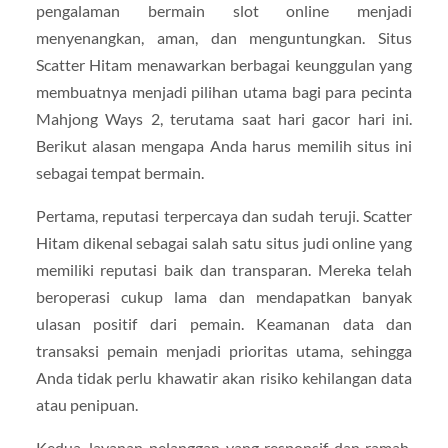
pengalaman bermain slot online menjadi
menyenangkan, aman, dan menguntungkan. Situs
Scatter Hitam menawarkan berbagai keunggulan yang
membuatnya menjadi pilihan utama bagi para pecinta
Mahjong Ways 2, terutama saat hari gacor hari ini.
Berikut alasan mengapa Anda harus memilih situs ini
sebagai tempat bermain.
Pertama, reputasi terpercaya dan sudah teruji. Scatter
Hitam dikenal sebagai salah satu situs judi online yang
memiliki reputasi baik dan transparan. Mereka telah
beroperasi cukup lama dan mendapatkan banyak
ulasan positif dari pemain. Keamanan data dan
transaksi pemain menjadi prioritas utama, sehingga
Anda tidak perlu khawatir akan risiko kehilangan data
atau penipuan.
Kedua, layanan pelanggan yang responsif dan ramah.