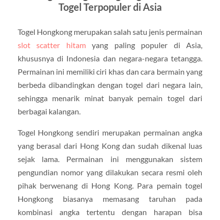
Togel Terpopuler di Asia
Togel Hongkong merupakan salah satu jenis permainan
slot scatter hitam
yang paling populer di Asia,
khususnya di Indonesia dan negara-negara tetangga.
Permainan ini memiliki ciri khas dan cara bermain yang
berbeda dibandingkan dengan togel dari negara lain,
sehingga menarik minat banyak pemain togel dari
berbagai kalangan.
Togel Hongkong sendiri merupakan permainan angka
yang berasal dari Hong Kong dan sudah dikenal luas
sejak lama. Permainan ini menggunakan sistem
pengundian nomor yang dilakukan secara resmi oleh
pihak berwenang di Hong Kong. Para pemain togel
Hongkong biasanya memasang taruhan pada
kombinasi angka tertentu dengan harapan bisa