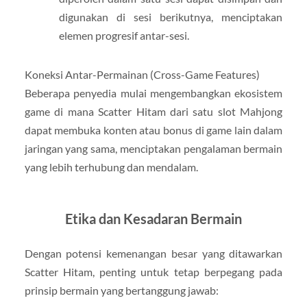
digunakan di sesi berikutnya, menciptakan
elemen progresif antar-sesi.
Koneksi Antar-Permainan (Cross-Game Features)
Beberapa penyedia mulai mengembangkan ekosistem
game di mana Scatter Hitam dari satu slot Mahjong
dapat membuka konten atau bonus di game lain dalam
jaringan yang sama, menciptakan pengalaman bermain
yang lebih terhubung dan mendalam.
Etika dan Kesadaran Bermain
Dengan potensi kemenangan besar yang ditawarkan
Scatter Hitam, penting untuk tetap berpegang pada
prinsip bermain yang bertanggung jawab: