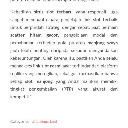
Kehadiran
situs slot terbaru
yang responsif juga
sangat membantu para penjelajah
link slot terbaik
untuk berpindah strategi dengan cepat. Saat bermain
scatter hitam gacor
, pengelolaan modal dan
pemahaman terhadap pola putaran
mahjong ways
jauh lebih penting daripada sekadar mengandalkan
keberuntungan. Oleh karena itu, pastikan Anda selalu
mengakses
link slot resmi
agar terhindar dari platform
replika yang merugikan, sekaligus memastikan bahwa
setiap
slot mahjong
yang Anda mainkan memiliki
tingkat pengembalian (RTP) yang akurat dan
kompetitif.
Categories:
Uncategorized