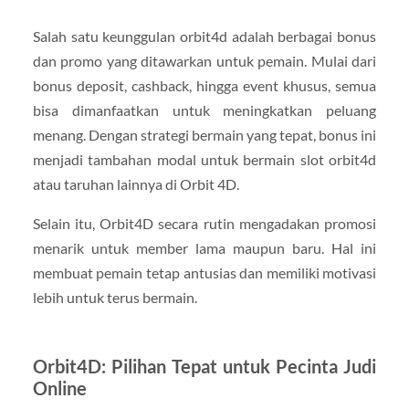
Salah satu keunggulan orbit4d adalah berbagai bonus
dan promo yang ditawarkan untuk pemain. Mulai dari
bonus deposit, cashback, hingga event khusus, semua
bisa dimanfaatkan untuk meningkatkan peluang
menang. Dengan strategi bermain yang tepat, bonus ini
menjadi tambahan modal untuk bermain slot orbit4d
atau taruhan lainnya di Orbit 4D.
Selain itu, Orbit4D secara rutin mengadakan promosi
menarik untuk member lama maupun baru. Hal ini
membuat pemain tetap antusias dan memiliki motivasi
lebih untuk terus bermain.
Orbit4D: Pilihan Tepat untuk Pecinta Judi
Online