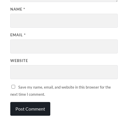
NAME
*
EMAIL
*
WEBSITE
Save my name, email, and website in this browser for the
next time I comment.