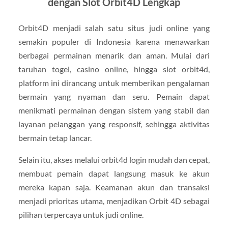
dengan Slot Orbit4D Lengkap
Orbit4D menjadi salah satu situs judi online yang
semakin populer di Indonesia karena menawarkan
berbagai permainan menarik dan aman. Mulai dari
taruhan togel, casino online, hingga slot orbit4d,
platform ini dirancang untuk memberikan pengalaman
bermain yang nyaman dan seru. Pemain dapat
menikmati permainan dengan sistem yang stabil dan
layanan pelanggan yang responsif, sehingga aktivitas
bermain tetap lancar.
Selain itu, akses melalui orbit4d login mudah dan cepat,
membuat pemain dapat langsung masuk ke akun
mereka kapan saja. Keamanan akun dan transaksi
menjadi prioritas utama, menjadikan Orbit 4D sebagai
pilihan terpercaya untuk judi online.