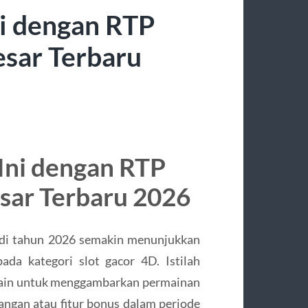
ni dengan RTP
esar Terbaru
 Ini dengan RTP
esar Terbaru 2026
 di tahun 2026 semakin menunjukkan
ada kategori slot gacor 4D. Istilah
emain untuk menggambarkan permainan
ngan atau fitur bonus dalam periode