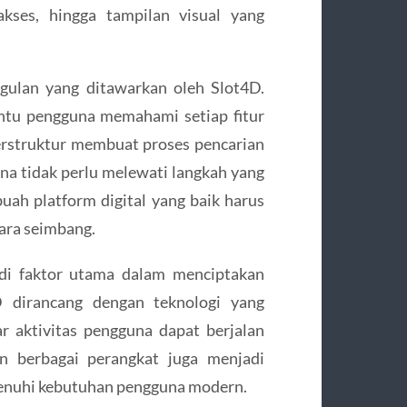
akses, hingga tampilan visual yang
gulan yang ditawarkan oleh Slot4D.
tu pengguna memahami setiap fitur
rstruktur membuat proses pencarian
una tidak perlu melewati langkah yang
ah platform digital yang baik harus
ara seimbang.
adi faktor utama dalam menciptakan
4D dirancang dengan teknologi yang
r aktivitas pengguna dapat berjalan
n berbagai perangkat juga menjadi
menuhi kebutuhan pengguna modern.