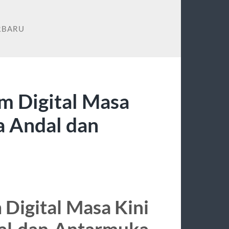
RBARU
rm Digital Masa
a Andal dan
 Digital Masa Kini
al dan Antarmuka