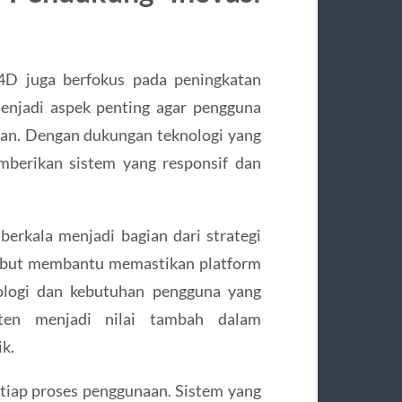
t4D juga berfokus pada peningkatan
enjadi aspek penting agar pengguna
tan. Dengan dukungan teknologi yang
mberikan sistem yang responsif dan
erkala menjadi bagian dari strategi
sebut membantu memastikan platform
logi dan kebutuhan pengguna yang
ten menjadi nilai tambah dalam
k.
tiap proses penggunaan. Sistem yang