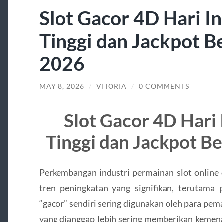
Slot Gacor 4D Hari I
Tinggi dan Jackpot B
2026
MAY 8, 2026
/
VITORIA
/
0 COMMENTS
Slot Gacor 4D Hari
Tinggi dan Jackpot B
Perkembangan industri permainan slot online
tren peningkatan yang signifikan, terutama p
“gacor” sendiri sering digunakan oleh para p
yang dianggap lebih sering memberikan kemena