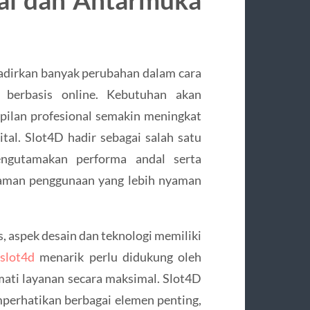
hadirkan banyak perubahan dalam cara
 berbasis online. Kebutuhan akan
mpilan profesional semakin meningkat
tal. Slot4D hadir sebagai salah satu
engutamakan performa andal serta
aman penggunaan yang lebih nyaman
 aspek desain dan teknologi memiliki
 slot4d
menarik perlu didukung oleh
mati layanan secara maksimal. Slot4D
erhatikan berbagai elemen penting,