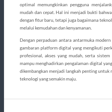
optimal memungkinkan pengguna menjalanka
mudah dan cepat. Hal ini menjadi bukti bahwa 
dengan fitur baru, tetapi juga bagaimana tekn
melalui kemudahan dan kenyamanan.
Dengan perpaduan antara antarmuka modern 
gambaran platform digital yang mengikuti pe
profesional, akses yang mudah, serta sistem 
mampu menghadirkan pengalaman digital yang l
dikembangkan menjadi langkah penting untuk 
teknologi yang semakin maju.