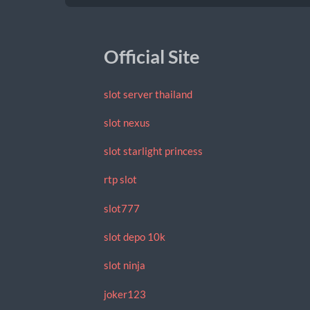
Official Site
slot server thailand
slot nexus
slot starlight princess
rtp slot
slot777
slot depo 10k
slot ninja
joker123