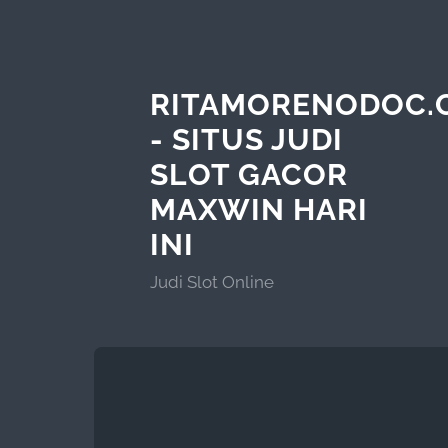
RITAMORENODOC.
- SITUS JUDI
SLOT GACOR
MAXWIN HARI
INI
Judi Slot Online