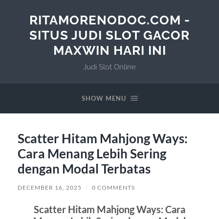
RITAMORENODOC.COM -
SITUS JUDI SLOT GACOR
MAXWIN HARI INI
Judi Slot Online
SHOW MENU
Scatter Hitam Mahjong Ways:
Cara Menang Lebih Sering
dengan Modal Terbatas
DECEMBER 16, 2025
/
0 COMMENTS
Scatter Hitam Mahjong Ways: Cara