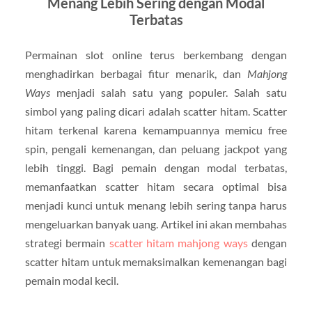
Menang Lebih Sering dengan Modal
Terbatas
Permainan slot online terus berkembang dengan
menghadirkan berbagai fitur menarik, dan
Mahjong
Ways
menjadi salah satu yang populer. Salah satu
simbol yang paling dicari adalah scatter hitam. Scatter
hitam terkenal karena kemampuannya memicu free
spin, pengali kemenangan, dan peluang jackpot yang
lebih tinggi. Bagi pemain dengan modal terbatas,
memanfaatkan scatter hitam secara optimal bisa
menjadi kunci untuk menang lebih sering tanpa harus
mengeluarkan banyak uang. Artikel ini akan membahas
strategi bermain
scatter hitam mahjong ways
dengan
scatter hitam untuk memaksimalkan kemenangan bagi
pemain modal kecil.