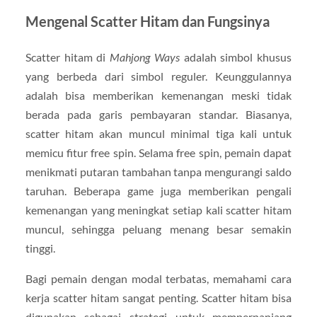
Mengenal Scatter Hitam dan Fungsinya
Scatter hitam di
Mahjong Ways
adalah simbol khusus
yang berbeda dari simbol reguler. Keunggulannya
adalah bisa memberikan kemenangan meski tidak
berada pada garis pembayaran standar. Biasanya,
scatter hitam akan muncul minimal tiga kali untuk
memicu fitur free spin. Selama free spin, pemain dapat
menikmati putaran tambahan tanpa mengurangi saldo
taruhan. Beberapa game juga memberikan pengali
kemenangan yang meningkat setiap kali scatter hitam
muncul, sehingga peluang menang besar semakin
tinggi.
Bagi pemain dengan modal terbatas, memahami cara
kerja scatter hitam sangat penting. Scatter hitam bisa
digunakan sebagai strategi untuk memperpanjang