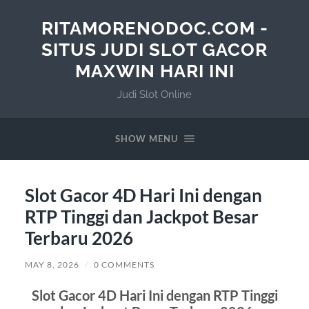
RITAMORENODOC.COM -
SITUS JUDI SLOT GACOR
MAXWIN HARI INI
Judi Slot Online
SHOW MENU
Slot Gacor 4D Hari Ini dengan
RTP Tinggi dan Jackpot Besar
Terbaru 2026
MAY 8, 2026
/
0 COMMENTS
Slot Gacor 4D Hari Ini dengan RTP Tinggi