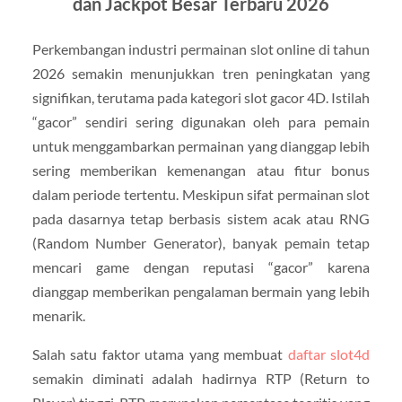
dan Jackpot Besar Terbaru 2026
Perkembangan industri permainan slot online di tahun
2026 semakin menunjukkan tren peningkatan yang
signifikan, terutama pada kategori slot gacor 4D. Istilah
“gacor” sendiri sering digunakan oleh para pemain
untuk menggambarkan permainan yang dianggap lebih
sering memberikan kemenangan atau fitur bonus
dalam periode tertentu. Meskipun sifat permainan slot
pada dasarnya tetap berbasis sistem acak atau RNG
(Random Number Generator), banyak pemain tetap
mencari game dengan reputasi “gacor” karena
dianggap memberikan pengalaman bermain yang lebih
menarik.
Salah satu faktor utama yang membuat
daftar slot4d
semakin diminati adalah hadirnya RTP (Return to