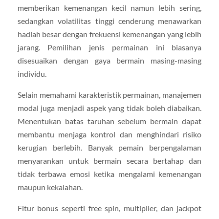
memberikan kemenangan kecil namun lebih sering,
sedangkan volatilitas tinggi cenderung menawarkan
hadiah besar dengan frekuensi kemenangan yang lebih
jarang. Pemilihan jenis permainan ini biasanya
disesuaikan dengan gaya bermain masing-masing
individu.
Selain memahami karakteristik permainan, manajemen
modal juga menjadi aspek yang tidak boleh diabaikan.
Menentukan batas taruhan sebelum bermain dapat
membantu menjaga kontrol dan menghindari risiko
kerugian berlebih. Banyak pemain berpengalaman
menyarankan untuk bermain secara bertahap dan
tidak terbawa emosi ketika mengalami kemenangan
maupun kekalahan.
Fitur bonus seperti free spin, multiplier, dan jackpot