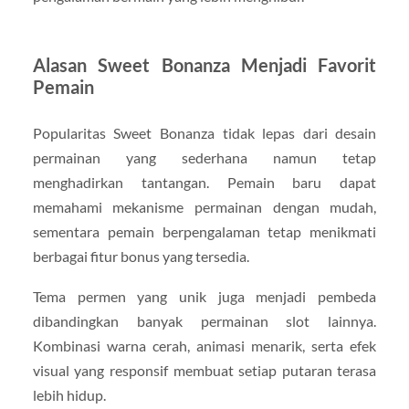
Alasan Sweet Bonanza Menjadi Favorit
Pemain
Popularitas Sweet Bonanza tidak lepas dari desain
permainan yang sederhana namun tetap
menghadirkan tantangan. Pemain baru dapat
memahami mekanisme permainan dengan mudah,
sementara pemain berpengalaman tetap menikmati
berbagai fitur bonus yang tersedia.
Tema permen yang unik juga menjadi pembeda
dibandingkan banyak permainan slot lainnya.
Kombinasi warna cerah, animasi menarik, serta efek
visual yang responsif membuat setiap putaran terasa
lebih hidup.