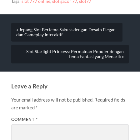
Tags:
slot 777 online
,
slot gacor 77
,
slot77
« Jepang Slot Bertema Sakura dengan Desain Elegan
dan Gameplay Interaktif
Slot Starlight Princess: Permainan Populer dengan
Tema Fantasi yang Menarik »
Leave a Reply
Your email address will not be published.
Required fields
are marked
*
COMMENT
*