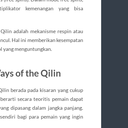
iplikator kemenangan yang bisa
e Qilin adalah mekanisme respin atau
uncul. Hal ini memberikan kesempatan
l yang menguntungkan.
ays of the Qilin
Qilin berada pada kisaran yang cukup
berarti secara teoritis pemain dapat
ang dipasang dalam jangka panjang.
sendiri bagi para pemain yang ingin