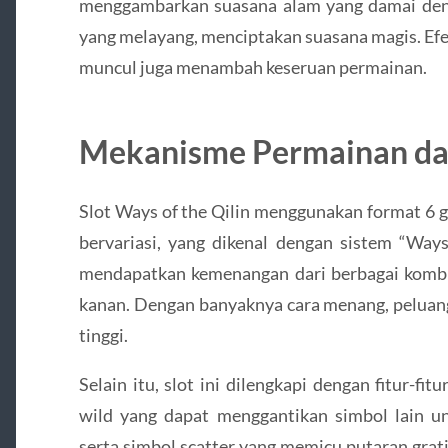
menggambarkan suasana alam yang damai de
yang melayang, menciptakan suasana magis. Ef
muncul juga menambah keseruan permainan.
Mekanisme Permainan dan
Slot Ways of the Qilin menggunakan format 6 
bervariasi, yang dikenal dengan sistem “Way
mendapatkan kemenangan dari berbagai kombin
kanan. Dengan banyaknya cara menang, peluan
tinggi.
Selain itu, slot ini dilengkapi dengan fitur-fi
wild yang dapat menggantikan simbol lain 
serta simbol scatter yang memicu putaran grati