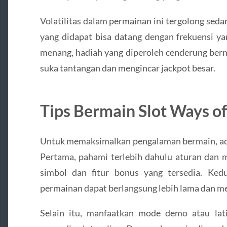
Volatilitas dalam permainan ini tergolong seda
yang didapat bisa datang dengan frekuensi yan
menang, hadiah yang diperoleh cenderung berni
suka tantangan dan mengincar jackpot besar.
Tips Bermain Slot Ways of
Untuk memaksimalkan pengalaman bermain, ada 
Pertama, pahami terlebih dahulu aturan dan 
simbol dan fitur bonus yang tersedia. Ked
permainan dapat berlangsung lebih lama dan men
Selain itu, manfaatkan mode demo atau lat