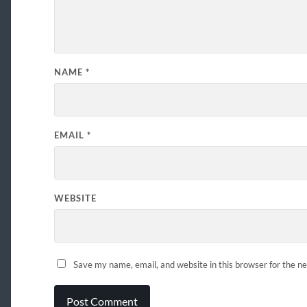
NAME
*
EMAIL
*
WEBSITE
Save my name, email, and website in this browser for the n