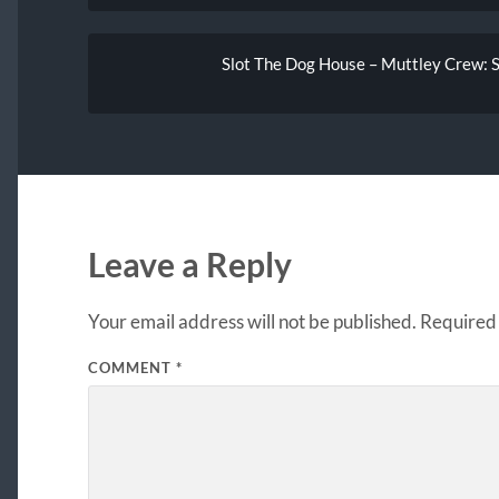
Slot The Dog House – Muttley Crew: 
Leave a Reply
Your email address will not be published.
Required 
COMMENT
*