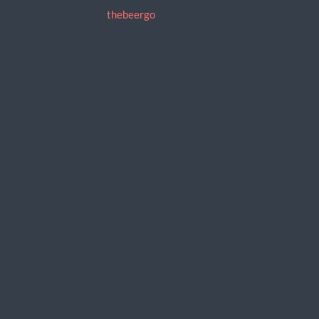
thebeergo